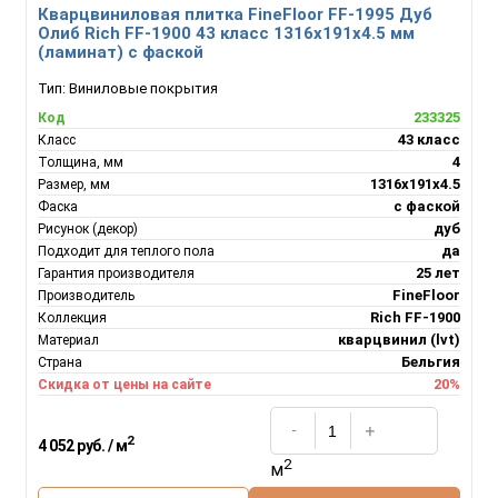
Кварцвиниловая плитка FineFloor FF-1995 Дуб
Олиб Rich FF-1900 43 класс 1316х191х4.5 мм
(ламинат) с фаской
Тип:
Виниловые покрытия
233325
Код
43 класс
Класс
4
Толщина, мм
1316х191х4.5
Размер, мм
с фаской
Фаска
дуб
Рисунок (декор)
да
Подходит для теплого пола
25 лет
Гарантия производителя
FineFloor
Производитель
Rich FF-1900
Коллекция
кварцвинил (lvt)
Материал
Бельгия
Страна
20%
Скидка от цены на сайте
2
4 052 руб. / м
2
м