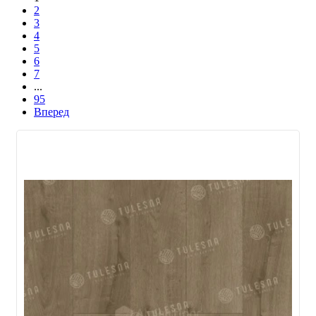
2
3
4
5
6
7
...
95
Вперед