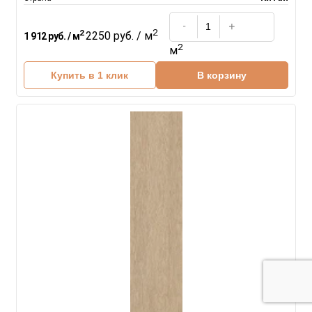
2
2
2250 руб. / м
1 912 руб. / м
2
м
Купить в 1 клик
В корзину