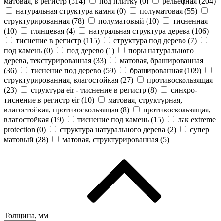
матовая, в регистр (
314
)
под плитку (
0
)
рельефная (
204
)
натуральная структура камня (
0
)
полуматовая (
55
)
структурированная (
78
)
полуматовый (
10
)
тисненная
(
10
)
глянцевая (
4
)
натуральная структура дерева (
106
)
тиснение в регистр (
115
)
структура под дерево (
7
)
под камень (
0
)
под дерево (
1
)
поры натурального
дерева, текстурированная (
33
)
матовая, брашированная
(
36
)
тиснение под дерево (
59
)
брашированная (
109
)
структурированная, влагостойкая (
27
)
противоскользящая
(
23
)
cтруктура eir - тиснение в регистр (
8
)
синхро-
тиснение в регистр eir (
10
)
матовая, структурная,
влагостойкая, противоскользящая (
8
)
противоскользящая,
влагостойкая (
19
)
тиснение под камень (
15
)
лак extreme
protection (
0
)
структура натурального дерева (
2
)
супер
матовый (
28
)
матовая, структурированная (
5
)
Толщина, мм