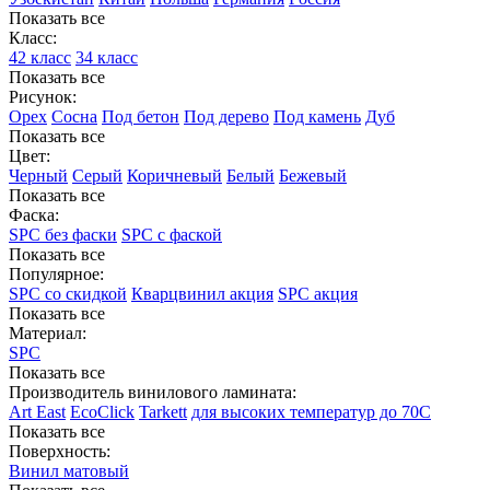
Показать все
Класс:
42 класс
34 класс
Показать все
Рисунок:
Орех
Сосна
Под бетон
Под дерево
Под камень
Дуб
Показать все
Цвет:
Черный
Серый
Коричневый
Белый
Бежевый
Показать все
Фаска:
SPC без фаски
SPC с фаской
Показать все
Популярное:
SPC со скидкой
Кварцвинил акция
SPC акция
Показать все
Материал:
SPC
Показать все
Производитель винилового ламината:
Art East
EcoClick
Tarkett
для высоких температур до 70С
Показать все
Поверхность:
Винил матовый