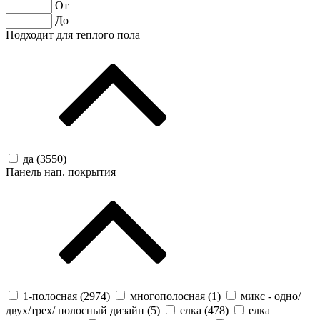
От
До
Подходит для теплого пола
да (
3550
)
Панель нап. покрытия
1-полосная (
2974
)
многополосная (
1
)
микс - одно/
двух/трех/ полосный дизайн (
5
)
елка (
478
)
елка