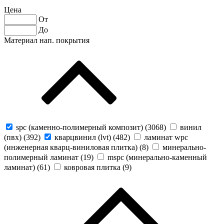
Цена
От
До
Материал нап. покрытия
spc (каменно-полимерный композит) (
3068
)
винил
(пвх) (
392
)
кварцвинил (lvt) (
482
)
ламинат wpc
(инженерная кварц-виниловая плитка) (
8
)
минерально-
полимерный ламинат (
19
)
mspc (минерально-каменный
ламинат) (
61
)
ковровая плитка (
9
)