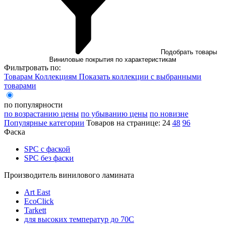
Подобрать товары
Виниловые покрытия по характеристикам
Фильтровать по:
Товарам
Коллекциям
Показать коллекции с выбранными
товарами
по популярности
по возрастанию цены
по убыванию цены
по новизне
Популярные категории
Товаров на странице:
24
48
96
Фаска
SPC с фаской
SPC без фаски
Производитель винилового ламината
Art East
EcoClick
Tarkett
для высоких температур до 70С