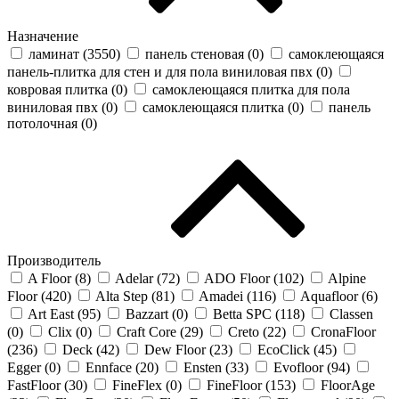
Назначение
ламинат (
3550
)
панель стеновая (
0
)
самоклеющаяся
панель-плитка для стен и для пола виниловая пвх (
0
)
ковровая плитка (
0
)
самоклеющаяся плитка для пола
виниловая пвх (
0
)
самоклеющаяся плитка (
0
)
панель
потолочная (
0
)
Производитель
A Floor (
8
)
Adelar (
72
)
ADO Floor (
102
)
Alpine
Floor (
420
)
Alta Step (
81
)
Amadei (
116
)
Aquafloor (
6
)
Art East (
95
)
Bazzart (
0
)
Betta SPC (
118
)
Classen
(
0
)
Clix (
0
)
Craft Core (
29
)
Creto (
22
)
CronaFloor
(
236
)
Deck (
42
)
Dew Floor (
23
)
EcoClick (
45
)
Egger (
0
)
Ennface (
20
)
Ensten (
33
)
Evofloor (
94
)
FastFloor (
30
)
FineFlex (
0
)
FineFloor (
153
)
FloorAge