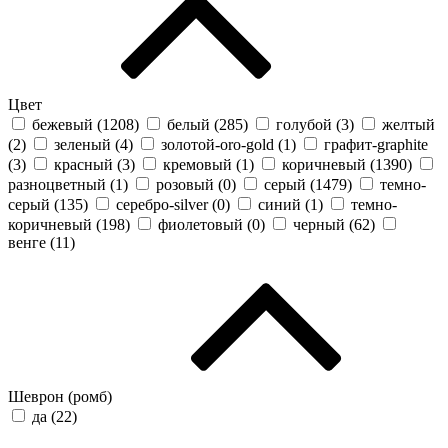
Цвет
бежевый (
1208
)
белый (
285
)
голубой (
3
)
желтый
(
2
)
зеленый (
4
)
золотой-oro-gold (
1
)
графит-graphite
(
3
)
красный (
3
)
кремовый (
1
)
коричневый (
1390
)
разноцветный (
1
)
розовый (
0
)
серый (
1479
)
темно-
серый (
135
)
серебро-silver (
0
)
синий (
1
)
темно-
коричневый (
198
)
фиолетовый (
0
)
черный (
62
)
венге (
11
)
Шеврон (ромб)
да (
22
)