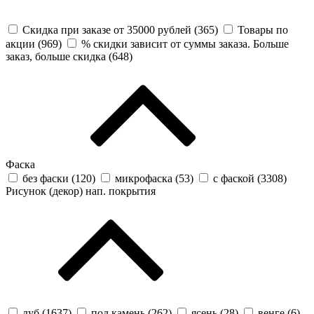
Скидка при заказе от 35000 рублей (
365
)
Товары по
акции (
969
)
% скидки зависит от суммы заказа. Больше
заказ, больше скидка (
648
)
Фаска
без фаски (
120
)
микрофаска (
53
)
с фаской (
3308
)
Рисунок (декор) нап. покрытия
дуб (
1637
)
под камень (
262
)
ясень (
28
)
венге (
6
)