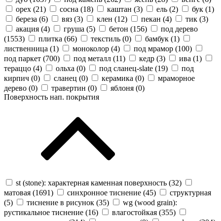
орех (
21
)
сосна (
18
)
каштан (
3
)
ель (
2
)
бук (
1
)
береза (
6
)
вяз (
3
)
клен (
12
)
пекан (
4
)
тик (
3
)
акация (
4
)
груша (
5
)
бетон (
156
)
под дерево
(
1553
)
плитка (
66
)
текстиль (
0
)
бамбук (
1
)
лиственница (
1
)
моноколор (
4
)
под мрамор (
100
)
под паркет (
700
)
под металл (
11
)
кедр (
3
)
ива (
1
)
тераццо (
4
)
ольха (
0
)
под сланец-slate (
19
)
под
кирпич (
0
)
сланец (
0
)
керамика (
0
)
мраморное
дерево (
0
)
травертин (
0
)
яблоня (
0
)
Поверхность нап. покрытия
st (stone): характерная каменная поверхность (
32
)
матовая (
1691
)
синхронное тиснение (
45
)
структурная
(
5
)
тиснение в рисунок (
35
)
wg (wood grain):
рустикальное тиснение (
16
)
влагостойкая (
355
)