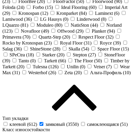
(
23
)
FloorBee (
20
)
FloorFactor (
50
)
Floorwood (
90
)
Foloda (
24
)
Forbo (
15
)
Ideal Flooring (
60
)
Imperial Art
(
29
)
Kronospan (
12
)
Kronparket (
84
)
Laminext (
6
)
Lamiwood (
36
)
LG Hausys (
0
)
Linderwood (
8
)
LQuarzo (
81
)
Moduleo (
80
)
NatisSton (
44
)
Norland
(
123
)
Novafloor (
49
)
Offwood (
29
)
Planker (
94
)
Primavera (
70
)
Quartz-Step (
20
)
Respect Floor (
32
)
Rocko by Kronospan (
23
)
Royal Floor (
31
)
Royce (
39
)
Salag (
36
)
ShineStone (
28
)
Skalla (
54
)
Space Floor (
15
)
SPeCtra (
18
)
Starker (
20
)
Stepton (
27
)
StoneFloor
(
39
)
Tanto (
0
)
Tarkett (
66
)
The Floor (
50
)
Timber by
Tarkett (
20
)
Tulesna (
126
)
Unilin (
0
)
Veiser (
7
)
Wear
Max (
31
)
Westerhof (
26
)
Zeta (
20
)
Альта-Профиль (
10
)
Тип укладки
клеевой (
612
)
замковый (
3550
)
самоклеющаяся (
51
)
Класс износостойкости