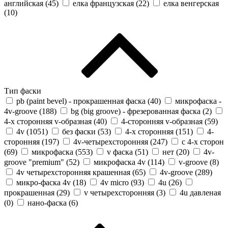
английская (
45
)
елка французская (
22
)
елка венгерская
(
10
)
Тип фаски
pb (paint bevel) - прокрашенная фаска (
40
)
микрофаска -
4v-groove (
188
)
bg (big groove) - фрезерованная фаска (
2
)
4-х сторонняя v-образная (
40
)
4-сторонняя v-образная (
59
)
4v (
1051
)
без фаски (
53
)
4-х сторонняя (
151
)
4-
сторонняя (
197
)
4v-четырехсторонняя (
247
)
с 4-х сторон
(
69
)
микрофаска (
553
)
v фаска (
51
)
нет (
20
)
4v-
groove "premium" (
52
)
микрофаска 4v (
114
)
v-groove (
8
)
4v четырехсторонняя крашенная (
65
)
4v-groove (
289
)
микро-фаска 4v (
18
)
4v micro (
93
)
4u (
26
)
прокрашенная (
29
)
v четырехсторонняя (
3
)
4u давленая
(
0
)
нано-фаска (
6
)