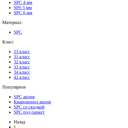
SPC 4 мм
SPS 5 мм
SPC 6 мм
Материал
SPC
Класс
23 класс
31 класс
32 класс
33 класс
34 класс
42 класс
Популярное
SPC акция
Кварцвинил акция
SPC со скидкой
SPC под паркет
Назад
1