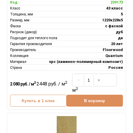
239173
Код
43 класс
Класс
5
Толщина, мм
1220х228х5
Размер, мм
с фаской
Фаска
дуб
Рисунок (декор)
да
Подходит для теплого пола
20 лет
Гарантия производителя
Floorwood
Производитель
Quantum
Коллекция
spc (каменно-полимерный композит)
Материал
Россия
Страна
2
2
2448 руб. / м
2 080 руб. / м
2
м
Купить в 1 клик
В корзину