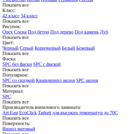
Показать все
Класс:
42 класс
34 класс
Показать все
Рисунок:
Орех
Сосна
Под бетон
Под дерево
Под камень
Дуб
Показать все
Цвет:
Черный
Серый
Коричневый
Белый
Бежевый
Показать все
Фаска:
SPC без фаски
SPC с фаской
Показать все
Популярное:
SPC со скидкой
Кварцвинил акция
SPC акция
Показать все
Материал:
SPC
Показать все
Производитель винилового ламината:
Art East
EcoClick
Tarkett
для высоких температур до 70С
Показать все
Поверхность:
Винил матовый