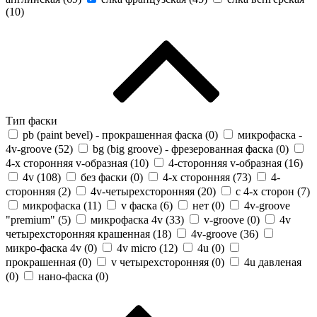
(
10
)
Тип фаски
pb (paint bevel) - прокрашенная фаска (
0
)
микрофаска -
4v-groove (
52
)
bg (big groove) - фрезерованная фаска (
0
)
4-х сторонняя v-образная (
10
)
4-сторонняя v-образная (
16
)
4v (
108
)
без фаски (
0
)
4-х сторонняя (
73
)
4-
сторонняя (
2
)
4v-четырехсторонняя (
20
)
с 4-х сторон (
7
)
микрофаска (
11
)
v фаска (
6
)
нет (
0
)
4v-groove
"premium" (
5
)
микрофаска 4v (
33
)
v-groove (
0
)
4v
четырехсторонняя крашенная (
18
)
4v-groove (
36
)
микро-фаска 4v (
0
)
4v micro (
12
)
4u (
0
)
прокрашенная (
0
)
v четырехсторонняя (
0
)
4u давленая
(
0
)
нано-фаска (
0
)