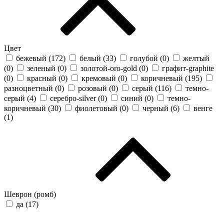
Цвет
бежевый (
172
)
белый (
33
)
голубой (
0
)
желтый
(
0
)
зеленый (
0
)
золотой-oro-gold (
0
)
графит-graphite
(
0
)
красный (
0
)
кремовый (
0
)
коричневый (
195
)
разноцветный (
0
)
розовый (
0
)
серый (
116
)
темно-
серый (
4
)
серебро-silver (
0
)
синий (
0
)
темно-
коричневый (
30
)
фиолетовый (
0
)
черный (
6
)
венге
(
1
)
Шеврон (ромб)
да (
17
)