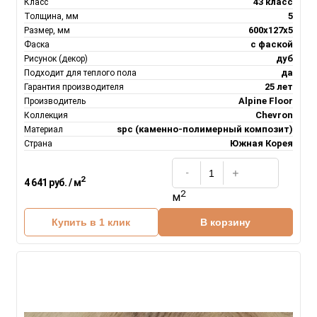
43 класс
Класс
5
Толщина, мм
600х127х5
Размер, мм
с фаской
Фаска
дуб
Рисунок (декор)
да
Подходит для теплого пола
25 лет
Гарантия производителя
Alpine Floor
Производитель
Chevron
Коллекция
spc (каменно-полимерный композит)
Материал
Южная Корея
Страна
2
4 641 руб. / м
2
м
Купить в 1 клик
В корзину