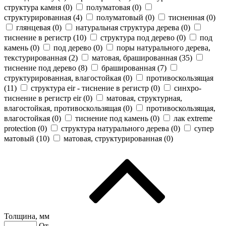
структура камня (
0
)
полуматовая (
0
)
структурированная (
4
)
полуматовый (
0
)
тисненная (
0
)
глянцевая (
0
)
натуральная структура дерева (
0
)
тиснение в регистр (
10
)
структура под дерево (
0
)
под
камень (
0
)
под дерево (
0
)
поры натурального дерева,
текстурированная (
2
)
матовая, брашированная (
35
)
тиснение под дерево (
8
)
брашированная (
7
)
структурированная, влагостойкая (
0
)
противоскользящая
(
11
)
cтруктура eir - тиснение в регистр (
0
)
синхро-
тиснение в регистр eir (
0
)
матовая, структурная,
влагостойкая, противоскользящая (
0
)
противоскользящая,
влагостойкая (
0
)
тиснение под камень (
0
)
лак extreme
protection (
0
)
структура натурального дерева (
0
)
супер
матовый (
10
)
матовая, структурированная (
0
)
Толщина, мм
От