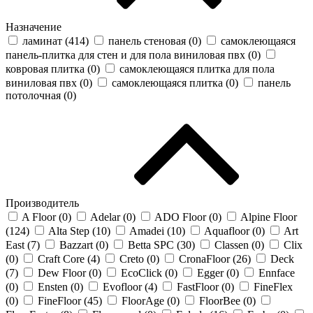
Назначение
ламинат (
414
)
панель стеновая (
0
)
самоклеющаяся
панель-плитка для стен и для пола виниловая пвх (
0
)
ковровая плитка (
0
)
самоклеющаяся плитка для пола
виниловая пвх (
0
)
самоклеющаяся плитка (
0
)
панель
потолочная (
0
)
Производитель
A Floor (
0
)
Adelar (
0
)
ADO Floor (
0
)
Alpine Floor
(
124
)
Alta Step (
10
)
Amadei (
10
)
Aquafloor (
0
)
Art
East (
7
)
Bazzart (
0
)
Betta SPC (
30
)
Classen (
0
)
Clix
(
0
)
Craft Core (
4
)
Creto (
0
)
CronaFloor (
26
)
Deck
(
7
)
Dew Floor (
0
)
EcoClick (
0
)
Egger (
0
)
Ennface
(
0
)
Ensten (
0
)
Evofloor (
4
)
FastFloor (
0
)
FineFlex
(
0
)
FineFloor (
45
)
FloorAge (
0
)
FloorBee (
0
)