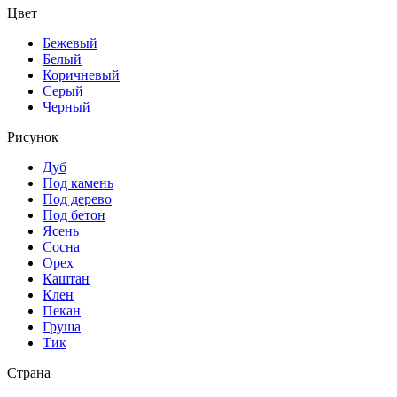
Цвет
Бежевый
Белый
Коричневый
Серый
Черный
Рисунок
Дуб
Под камень
Под дерево
Под бетон
Ясень
Сосна
Орех
Каштан
Клен
Пекан
Груша
Тик
Страна