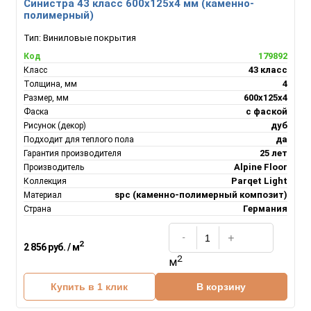
Синистра 43 класс 600х125х4 мм (каменно-
полимерный)
Тип:
Виниловые покрытия
179892
Код
43 класс
Класс
4
Толщина, мм
600х125х4
Размер, мм
с фаской
Фаска
дуб
Рисунок (декор)
да
Подходит для теплого пола
25 лет
Гарантия производителя
Alpine Floor
Производитель
Parqet Light
Коллекция
spc (каменно-полимерный композит)
Материал
Германия
Страна
2
2 856 руб. / м
2
м
Купить в 1 клик
В корзину