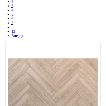
2
3
4
5
6
7
...
13
Вперед