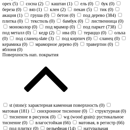
орех (
5
)
сосна (
2
)
каштан (
1
)
ель (
0
)
бук (
0
)
береза (
0
)
вяз (
1
)
клен (
2
)
пекан (
5
)
тик (
0
)
акация (
1
)
груша (
0
)
бетон (
0
)
под дерево (
384
)
плитка (
0
)
текстиль (
0
)
бамбук (
0
)
лиственница (
0
)
моноколор (
0
)
под мрамор (
0
)
под паркет (
738
)
под металл (
0
)
кедр (
2
)
ива (
0
)
тераццо (
0
)
ольха
(
0
)
под сланец-slate (
3
)
под кирпич (
0
)
сланец (
0
)
керамика (
0
)
мраморное дерево (
0
)
травертин (
0
)
яблоня (
0
)
Поверхность нап. покрытия
st (stone): характерная каменная поверхность (
0
)
матовая (
181
)
синхронное тиснение (
0
)
структурная (
0
)
тиснение в рисунок (
0
)
wg (wood grain): рустикальное
тиснение (
0
)
влагостойкая (
66
)
матовая, в регистр (
66
)
под плитку (
0
)
рельефная (
14
)
натуральная