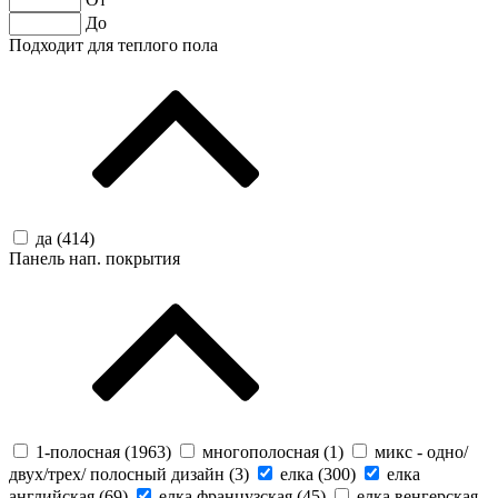
До
Подходит для теплого пола
да (
414
)
Панель нап. покрытия
1-полосная (
1963
)
многополосная (
1
)
микс - одно/
двух/трех/ полосный дизайн (
3
)
елка (
300
)
елка
английская (
69
)
елка французская (
45
)
елка венгерская