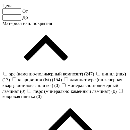
Цена
От
До
Материал нап. покрытия
spc (каменно-полимерный композит) (
247
)
винил (пвх)
(
13
)
кварцвинил (lvt) (
154
)
ламинат wpc (инженерная
кварц-виниловая плитка) (
0
)
минерально-полимерный
ламинат (
0
)
mspc (минерально-каменный ламинат) (
0
)
ковровая плитка (
0
)