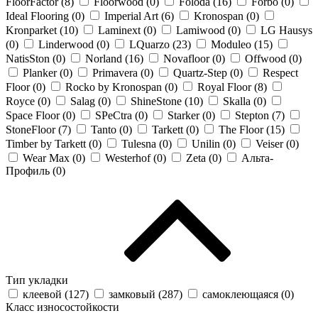
FloorFactor (
8
)
Floorwood (
0
)
Foloda (
16
)
Forbo (
0
)
Ideal Flooring (
0
)
Imperial Art (
6
)
Kronospan (
0
)
Kronparket (
10
)
Laminext (
0
)
Lamiwood (
0
)
LG Hausys
(
0
)
Linderwood (
0
)
LQuarzo (
23
)
Moduleo (
15
)
NatisSton (
0
)
Norland (
16
)
Novafloor (
0
)
Offwood (
0
)
Planker (
0
)
Primavera (
0
)
Quartz-Step (
0
)
Respect
Floor (
0
)
Rocko by Kronospan (
0
)
Royal Floor (
8
)
Royce (
0
)
Salag (
0
)
ShineStone (
10
)
Skalla (
0
)
Space Floor (
0
)
SPeCtra (
0
)
Starker (
0
)
Stepton (
7
)
StoneFloor (
7
)
Tanto (
0
)
Tarkett (
0
)
The Floor (
15
)
Timber by Tarkett (
0
)
Tulesna (
0
)
Unilin (
0
)
Veiser (
0
)
Wear Max (
0
)
Westerhof (
0
)
Zeta (
0
)
Альта-
Профиль (
0
)
Тип укладки
клеевой (
127
)
замковый (
287
)
самоклеющаяся (
0
)
Класс износостойкости