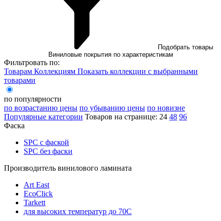
Подобрать товары
Виниловые покрытия по характеристикам
Фильтровать по:
Товарам
Коллекциям
Показать коллекции с выбранными
товарами
по популярности
по возрастанию цены
по убыванию цены
по новизне
Популярные категории
Товаров на странице:
24
48
96
Фаска
SPC с фаской
SPC без фаски
Производитель винилового ламината
Art East
EcoClick
Tarkett
для высоких температур до 70С