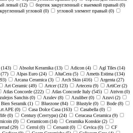
ый левый (
12
)
бортик закругленный с выемкой правый (
0
)
акругленный угловой (
0
)
угловой элемент правый (
0
)
 (
143
)
Absolut Keramika (
13
)
Adicon (
4
)
Agl Tiles (
14
)
 (
77
)
Alpas Euro (
24
)
AltaCera (
5
)
Ametis Estima (
134
)
93
)
Arcana Ceramica (
3
)
Arch Skin (
416
)
Argenta (
27
)
Art Ceramic (
49
)
Artcer (
123
)
Artecera (
9
)
ArtiCer (
2
)
Atlas Concorde (
222
)
Atlas Concorde Italy (
545
)
Atrivm (
0
)
zulejos Sanchis (
0
)
Azulev (
8
)
Azuliber (
0
)
Azuvi (
2
)
Bien Seramik (
1
)
Bluezone (
84
)
Blustyle (
0
)
Bode (
8
)
rt APE (
0
)
Casa Dolce Casa (
163
)
Casabella (
0
)
ife (
0
)
Century (Сентури) (
24
)
Ceracasa Ceramica (
9
)
micoin (
0
)
Ceramicom (
14
)
Ceramika Konskie (
2
)
errad (
29
)
Cerrol (
0
)
Cersanit (
0
)
Cevica (
0
)
CF