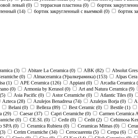
ловой левый (
0
)
террасная пластина (
0
)
бортик закругленн
гленный (
14
)
бортик закругленный с выемкой (
0
)
бортик з
amica (
3
)
Abitare La Ceramica (
0
)
ABK (
82
)
Absolut Gres
Ceramiche (
0
)
Almaceramica (Уралкерамика) (
153
)
Alpas Cera
sa (
1
)
APE Ceramica (
126
)
Appiani (
0
)
Arcadia Ceramica (
ano (
0
)
Armonia by Kerasol (
0
)
Art and Natura Ceramica (
9
)
(
5
)
Asia Pacific (
0
)
Astor Ceramiche (
0
)
Atlantic Tiles (
0
)
Azteca (
28
)
Azulejos Benadresa (
74
)
Azulejos Borja (
0
)
A
Belani (
0
)
Belleza (
89
)
Best Ceramic (
0
)
Bestile (
1
)
a (
29
)
Caesar (
37
)
Capri Ceramiche (
0
)
Carmen Ceramica A
amiche (
0
)
CE.SI. (
0
)
Cedir (
0
)
Cedit (
2
)
Cehimosa Kerl
o SPA (
0
)
Ceramica Rubiera (
0
)
Ceramicas Mimas (
0
)
Cera
(
3
)
Cerim Ceramiche (
34
)
Cerocuarenta (
5
)
Cerpa (
6
)
C