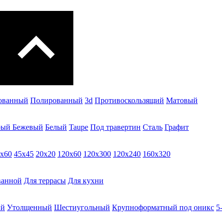
ованный
Полированный
3d
Противоскользящий
Матовый
рый
Бежевый
Белый
Taupe
Под травертин
Сталь
Графит
х60
45х45
20х20
120х60
120х300
120х240
160х320
ванной
Для террасы
Для кухни
ый
Утолщенный
Шестиугольный
Крупноформатный под оникс
5