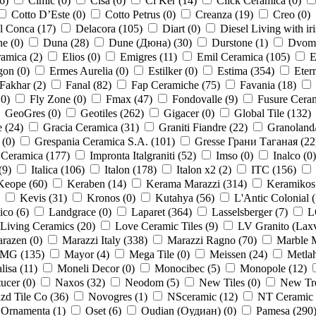
6
)
Cimic (
0
)
Cisa (
0
)
Cl Ker (
14
)
Click Ceramica (
0
)
Cotto D’Este (
0
)
Cotto Petrus (
0
)
Creanza (
19
)
Creo (
0
)
l Conca (
17
)
Delacora (
105
)
Diart (
0
)
Diesel Living with iri
e (
0
)
Duna (
28
)
Dune (Дюна) (
30
)
Durstone (
1
)
Dvom
ramica (
2
)
Elios (
0
)
Emigres (
11
)
Emil Ceramica (
105
)
E
gon (
0
)
Ermes Aurelia (
0
)
Estilker (
0
)
Estima (
354
)
Etern
Fakhar (
2
)
Fanal (
82
)
Fap Ceramiche (
75
)
Favania (
18
)
10
)
Fly Zone (
0
)
Fmax (
47
)
Fondovalle (
9
)
Fusure Ceram
GeoGres (
0
)
Geotiles (
262
)
Gigacer (
0
)
Global Tile (
132
)
 (
24
)
Gracia Ceramica (
31
)
Graniti Fiandre (
22
)
Granoland
 (
0
)
Grespania Ceramica S.A. (
101
)
Gresse Грани Таганая (
22
 Ceramica (
177
)
Impronta Italgraniti (
52
)
Imso (
0
)
Inalco (
0
)
(
9
)
Italica (
106
)
Italon (
178
)
Italon x2 (
2
)
ITC (
156
)
Keope (
60
)
Keraben (
14
)
Kerama Marazzi (
314
)
Keramikos
Kevis (
31
)
Kronos (
0
)
Kutahya (
56
)
L'Antic Colonial (
ico (
6
)
Landgrace (
0
)
Laparet (
364
)
Lasselsberger (
7
)
L
Living Ceramics (
20
)
Love Ceramic Tiles (
9
)
LV Granito (Lax
razen (
0
)
Marazzi Italy (
338
)
Marazzi Ragno (
70
)
Marble M
FMG (
135
)
Mayor (
4
)
Mega Tile (
0
)
Meissen (
24
)
Metlah
isa (
11
)
Moneli Decor (
0
)
Monocibec (
5
)
Monopole (
12
)
ucer (
0
)
Naxos (
32
)
Neodom (
5
)
New Tiles (
0
)
New Tr
d Tile Co (
36
)
Novogres (
1
)
NSceramic (
12
)
NT Ceramic 
Ornamenta (
1
)
Oset (
6
)
Oudian (Оудиан) (
0
)
Pamesa (
290