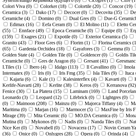
Systems/Idalgo Керамика будущего (
0
)
Cicogres (
1
)
Cifre (
1
Colori Viva (
0
)
Colorker (
18
)
Colortile (
20
)
Concor (
19
)
Ceramica (
3
)
Dako (
17
)
Decocer (
0
)
Decovita (
35
)
De
Ceramiche (
4
)
Domino (
0
)
Dual Gres (
0
)
Due-G Ceramich
Edimax (
16
)
Eefa Ceram (
0
)
El Molino (
11
)
Eletto Ce
(
55
)
Ennface (
49
)
Epoca Ceramiche (
0
)
Equipe (
0
)
Er
(
159
)
Exagres (
21
)
Expotile (
0
)
Exterior Ceramica (
5
)
Granito (
43
)
Floor Gres (
6
)
Florim (
1
)
Florina Ceramics (
(
65
)
Gardenia Orchidea (
18
)
Gayafores (
3
)
Gemma (
0
)
Golden State (
4
)
Golden Tile (
0
)
Goldencer (
0
)
Goldis Tile
Ceramiche (
0
)
Gres de Aragon (
6
)
Gresant (
41
)
Gresmanc
I.Tiles (
1
)
Ibero (
4
)
Idalgo (
113
)
Il Cavallino (
0
)
Imola
Intermatex (
0
)
Iris (
0
)
Iris Fmg (
35
)
Isla Tiles (
9
)
Itaca 
Kajaria (
6
)
Kale (
1
)
Kalesinterflex (
4
)
Kavarti (
0
)
Kerlife-Navarti (
28
)
Kerlite (
38
)
Keros (
0
)
Kerranova (
92
)
Fenice (
30
)
La Platera (
15
)
Laminam (
169
)
Land Porcelan
Leonardo (
3
)
Leopard (
12
)
Lifebrick (
0
)
Lightgres (
0
)
(
0
)
Maimoon (
208
)
Mainzu (
0
)
Majorca Tiffany (
4
)
Ma
Maritima (
0
)
Marjan (
16
)
Marmocer (
5
)
MaxFine by Iris 
Mirage (
39
)
Mita Ceramic (
6
)
MO.DA Ceramica (
0
)
Monal
Mutina (
0
)
Mykonos (
9
)
Nadis (
0
)
Nanda Tiles (
0
)
Nat
Nice Ker (
0
)
Novabell (
0
)
Novacera (
17
)
Novin Ceram Yaz
(
36
)
Onice (
0
)
Onlygres (
28
)
Opera (
0
)
Orinda (
4
)