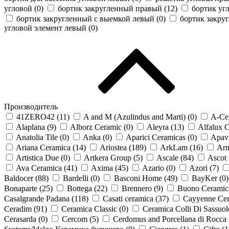
угловой (
0
)
бортик закругленный правый (
12
)
бортик уг
бортик закругленный с выемкой левый (
0
)
бортик закру
угловой элемент левый (
0
)
Производитель
41ZERO42 (
11
)
A and M (Azulindus and Marti) (
0
)
A-Cer
Alaplana (
9
)
Alborz Ceramic (
0
)
Aleyra (
13
)
Alfalux 
Anatolia Tile (
0
)
Anka (
0
)
Aparici Ceramicas (
0
)
Apavi
Ariana Ceramica (
14
)
Ariostea (
189
)
ArkLam (
16
)
Arm
Artistica Due (
0
)
Artkera Group (
5
)
Ascale (
84
)
Ascot 
Ava Ceramica (
41
)
Axima (
45
)
Azario (
0
)
Azori (
7
)
Baldocer (
88
)
Bardelli (
0
)
Basconi Home (
49
)
BayKer (
0
)
Bonaparte (
25
)
Bottega (
22
)
Brennero (
9
)
Buono Ceramic
Casalgrande Padana (
118
)
Casati ceramica (
37
)
Cayyenne Cer
Ceradim (
91
)
Ceramica Classic (
0
)
Ceramica Colli Di Sassuol
Cerasarda (
0
)
Cercom (
5
)
Cerdomus and Porcellana di Rocca 