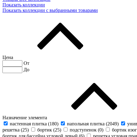
Показать коллекции
Показать коллекции с выбранными товарами
Цена
От
До
Назначение элемента
настенная плитка (
180
)
напольная плитка (
2049
)
унив
решетка (
25
)
бортик (
25
)
подступенок (
0
)
бортик изо
бортик для бассейна угловой левый (
6
)
решетка угловая прав