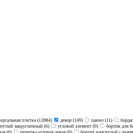
ерсальная плитка (
12084
)
декор (
149
)
панно (
11
)
бордю
гнутый закругленный (
6
)
угловой элемент (
0
)
бортик для б
ая (
0
)
решетка угловая левая (
0
)
бортик изогнутый с выем