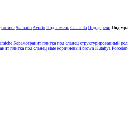
д оникс
Statuario
Avorio
Под камень
Calacatta
Под дерево
Под мр
amiche
Керамогранит плитка под сланец структурированный рель
анит плитка под сланец slate коричневый brown
Kutahya
Porcelan