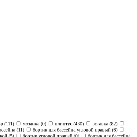
р (
111
)
мозаика (
0
)
плинтус (
430
)
вставка (
82
)
ассейна (
11
)
бортик для бассейна угловой правый (
6
)
кой (
5
)
бортик угловой правый (
0
)
бортик для бассейна