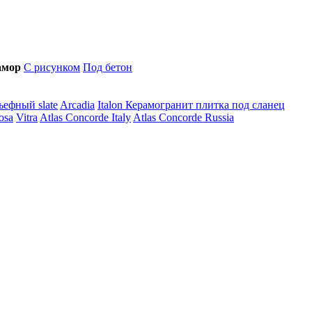
амор
С рисунком
Под бетон
ефный slate
Arcadia
Italon
Керамогранит плитка под сланец
osa
Vitra
Atlas Concorde Italy
Atlas Concorde Russia