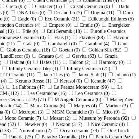
Codicer (
0
)
Coem Ceramiche (
5
)
Coliseum Gres (
4
)
Creto (
95
)
Cristacer (
15
)
Cristal Ceramica (
0
)
Dado
s (
0
)
DNA Tiles (
0
)
Do and Po (
5
)
Dogma (
11
)
Dom
o (
0
)
Eagle (
0
)
Eco Ceramic (
21
)
Edilcuoghi Edilgres (
5
)
motion Ceramics (
4
)
Empero (
0
)
Emtile (
0
)
Energieker
al (
10
)
Etile (
0
)
Etili Seramik (
18
)
Eurotile Ceramica
Fioranese Ceramica (
0
)
Flais (
1
)
Flaviker (
88
)
Flavour
ic (
21
)
Gala (
0
)
Gambarelli (
0
)
Gambini (
4
)
Gani
Globus Ceramica (
18
)
Goetan (
0
)
Golden Silk (
82
)
/LandDecor (
0
)
Grasaro (
14
)
Gravita (
63
)
Grazia
)
Habitat (
0
)
Hafez (
11
)
Halcon (
2
)
Harmony (
0
)
Infinity Ceramic Tiles (
1
)
Infinity Ceramica (
75
)
ITT Ceramic (
11
)
Jano Tiles (
5
)
Janye Slab (
1
)
Juliano (
1
)
 (
4
)
Keramo Rosso (
1
)
Kerasol (
0
)
Keratile (
47
)
1
)
La Fabbrica (
47
)
La Faenza Monoceram (
99
)
La
CM (
112
)
Lea Ceramiche (
16
)
Leo Ceramica (
0
)
veer Ceramic LLP) (
71
)
M Angelo Ceramica (
6
)
Maciej Zien
osaic (
14
)
Marca Corona (
6
)
Margres (
4
)
Mariner (
3
)
a (
0
)
Metropol (
3
)
MGM Ceramiche (
0
)
Mico (
9
)
Motto Ceramic (
7
)
Mozart (
2
)
Museum by Peronda (
92
)
end (
52
)
Newker (
0
)
Nexion (
317
)
Nice Ceramic (
4
)
(
133
)
NuovoCorso (
2
)
Ocean ceramic (
79
)
One Touch
)
Panaria (
25
)
Paradyz Ceramika (
16
)
Pardis Ceram Pazh