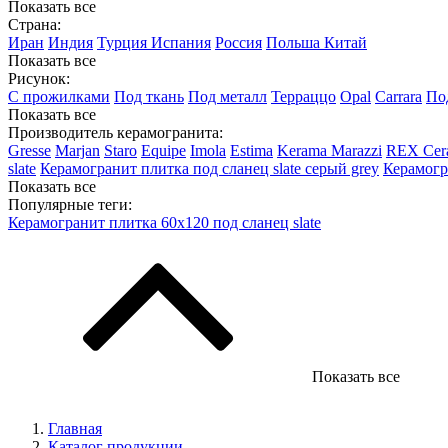
Показать все
Страна:
Иран
Индия
Турция
Испания
Россия
Польша
Китай
Показать все
Рисунок:
С прожилками
Под ткань
Под металл
Терраццо
Opal
Carrara
По
Показать все
Производитель керамогранита:
Gresse
Marjan
Staro
Equipe
Imola
Estima
Kerama Marazzi
REX Cer
slate
Керамогранит плитка под сланец slate серый grey
Керамогр
Показать все
Популярные теги:
Керамогранит плитка 60х120 под сланец slate
Показать все
Главная
Каталог продукции