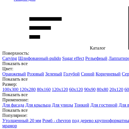
Каталог
Поверхность:
Сarving
Шлифованный-pulido
Sugar effect
Рельефный
Лаппатир
Показать все
Цвет:
Оранжевый
Розовый
Зеленый
Голубой
Синий
Коричневый
Се
Показать все
Размер:
100х300
120х280
80х160
120х120
60х120
90х90
80х80
20х120
60
Показать все
Применение:
Для фасада
Для крыльца
Для улицы
Тонкий
Для гостиной
Для 
Показать все
Популярное:
Утолщенный 20 мм
Ромб - chevron
под дерево крупноформатн
мрамор