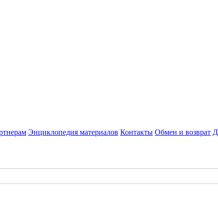
ртнерам
Энциклопедия материалов
Контакты
Обмен и возврат
Д