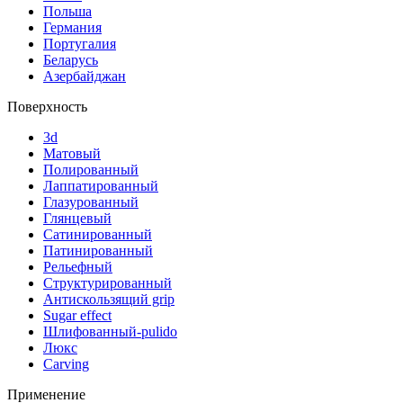
Польша
Германия
Португалия
Беларусь
Азербайджан
Поверхность
3d
Матовый
Полированный
Лаппатированный
Глазурованный
Глянцевый
Сатинированный
Патинированный
Рельефный
Структурированный
Антискользящий grip
Sugar effect
Шлифованный-pulido
Люкс
Сarving
Применение