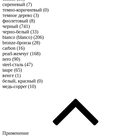
сиреневый (
7
)
темно-коричневый (
0
)
темное дерево (
3
)
фиолетовый (
8
)
черный (
741
)
черно-белый (
33
)
bianco (blanco) (
206
)
bronze-бронза (
28
)
carbon (
16
)
pearl-жемчуг (
168
)
nero (
90
)
steel-сталь (
47
)
taupe (
65
)
венге (
1
)
белый, красный (
0
)
медь-copper (
10
)
Применение