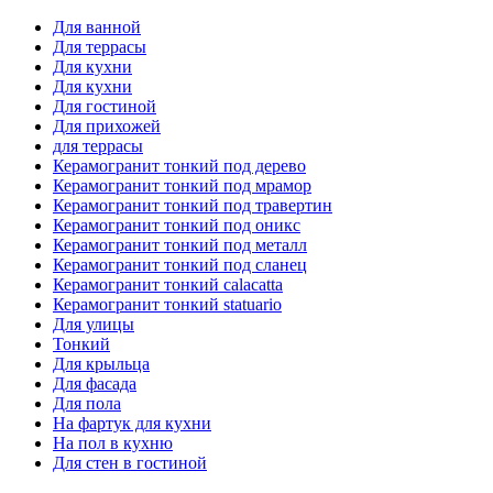
Для ванной
Для террасы
Для кухни
Для кухни
Для гостиной
Для прихожей
для террасы
Керамогранит тонкий под дерево
Керамогранит тонкий под мрамор
Керамогранит тонкий под травертин
Керамогранит тонкий под оникс
Керамогранит тонкий под металл
Керамогранит тонкий под сланец
Керамогранит тонкий calacatta
Керамогранит тонкий statuario
Для улицы
Тонкий
Для крыльца
Для фасада
Для пола
На фартук для кухни
На пол в кухню
Для стен в гостиной