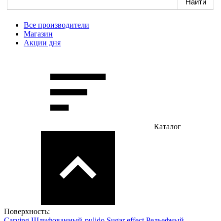
Все производители
Магазин
Акции дня
Каталог
Поверхность:
Сarving
Шлифованный-pulido
Sugar effect
Рельефный