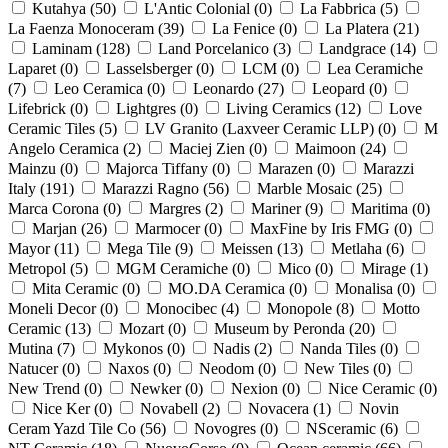
Kutahya (
50
)
L'Antic Colonial (
0
)
La Fabbrica (
5
)
La Faenza Monoceram (
39
)
La Fenice (
0
)
La Platera (
21
)
Laminam (
128
)
Land Porcelanico (
3
)
Landgrace (
14
)
Laparet (
0
)
Lasselsberger (
0
)
LCM (
0
)
Lea Ceramiche
(
7
)
Leo Ceramica (
0
)
Leonardo (
27
)
Leopard (
0
)
Lifebrick (
0
)
Lightgres (
0
)
Living Ceramics (
12
)
Love
Ceramic Tiles (
5
)
LV Granito (Laxveer Ceramic LLP) (
0
)
M
Angelo Ceramica (
2
)
Maciej Zien (
0
)
Maimoon (
24
)
Mainzu (
0
)
Majorca Tiffany (
0
)
Marazen (
0
)
Marazzi
Italy (
191
)
Marazzi Ragno (
56
)
Marble Mosaic (
25
)
Marca Corona (
0
)
Margres (
2
)
Mariner (
9
)
Maritima (
0
)
Marjan (
26
)
Marmocer (
0
)
MaxFine by Iris FMG (
0
)
Mayor (
11
)
Mega Tile (
9
)
Meissen (
13
)
Metlaha (
6
)
Metropol (
5
)
MGM Ceramiche (
0
)
Mico (
0
)
Mirage (
1
)
Mita Ceramic (
0
)
MO.DA Ceramica (
0
)
Monalisa (
0
)
Moneli Decor (
0
)
Monocibec (
4
)
Monopole (
8
)
Motto
Ceramic (
13
)
Mozart (
0
)
Museum by Peronda (
20
)
Mutina (
7
)
Mykonos (
0
)
Nadis (
2
)
Nanda Tiles (
0
)
Natucer (
0
)
Naxos (
0
)
Neodom (
0
)
New Tiles (
0
)
New Trend (
0
)
Newker (
0
)
Nexion (
0
)
Nice Ceramic (
0
)
Nice Ker (
0
)
Novabell (
2
)
Novacera (
1
)
Novin
Ceram Yazd Tile Co (
56
)
Novogres (
0
)
NSceramic (
6
)