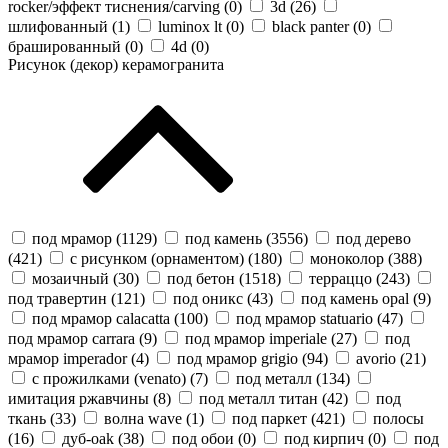
rocker/эффект тиснения/carving (
0
)
3d (
26
)
шлифованный (
1
)
luminox lt (
0
)
black panter (
0
)
брашированный (
0
)
4d (
0
)
Рисунок (декор) керамогранита
под мрамор (
1129
)
под камень (
3556
)
под дерево
(
421
)
с рисунком (орнаментом) (
180
)
моноколор (
388
)
мозаичный (
30
)
под бетон (
1518
)
терраццо (
243
)
под травертин (
121
)
под оникс (
43
)
под камень opal (
9
)
под мрамор calacatta (
100
)
под мрамор statuario (
47
)
под мрамор carrara (
9
)
под мрамор imperiale (
27
)
под
мрамор imperador (
4
)
под мрамор grigio (
94
)
avorio (
21
)
с прожилками (venato) (
7
)
под металл (
134
)
имитация ржавчины (
8
)
под металл титан (
42
)
под
ткань (
33
)
волна wave (
1
)
под паркет (
421
)
полосы
(
16
)
дуб-oak (
38
)
под обои (
0
)
под кирпич (
0
)
под