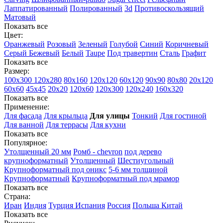
Лаппатированный
Полированный
3d
Противоскользящий
Матовый
Показать все
Цвет:
Оранжевый
Розовый
Зеленый
Голубой
Синий
Коричневый
Серый
Бежевый
Белый
Taupe
Под травертин
Сталь
Графит
Показать все
Размер:
100х300
120х280
80х160
120х120
60х120
90х90
80х80
20х120
60х60
45х45
20х20
120х60
120х300
120х240
160х320
Показать все
Применение:
Для фасада
Для крыльца
Для улицы
Тонкий
Для гостиной
Для ванной
Для террасы
Для кухни
Показать все
Популярное:
Утолщенный 20 мм
Ромб - chevron
под дерево
крупноформатный
Утолщенный
Шестиугольный
Крупноформатный под оникс
5-6 мм толщиной
Крупноформатный
Крупноформатный под мрамор
Показать все
Страна:
Иран
Индия
Турция
Испания
Россия
Польша
Китай
Показать все