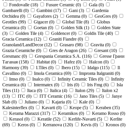
Fondovalle (
18
)
Fusure Ceramic (
0
)
Gala (
0
)
Gambarelli (
0
)
Gambini (
17
)
Gani (
3
)
Gardenia
Orchidea (
0
)
Gayafores (
2
)
Gemma (
0
)
GeoGres (
0
)
Geotiles (
99
)
Gigacer (
0
)
Global Tile (
8
)
Globus
Ceramica (
0
)
Goetan (
0
)
Golden Silk (
1
)
Golden State
(
3
)
Golden Tile (
4
)
Goldencer (
0
)
Goldis Tile (
40
)
Gracia Ceramica (
12
)
Graniti Fiandre (
0
)
Granoland/LandDecor (
12
)
Grasaro (
98
)
Gravita (
0
)
Grazia Ceramiche (
0
)
Gres de Aragon (
26
)
Gresant (
10
)
Gresmanc (
0
)
Grespania Ceramica S.A. (
116
)
Gresse Грани
Таганая (
158
)
Habitat (
0
)
Hafez (
0
)
Halcon (
0
)
Harmony (
39
)
I.Tiles (
0
)
Ibero (
15
)
Idalgo (
115
)
Il
Cavallino (
0
)
Imola Ceramica (
69
)
Impronta Italgraniti (
0
)
Imso (
0
)
Inalco (
0
)
Infinity Ceramic Tiles (
0
)
Infinity
Ceramica (
6
)
Intermatex (
0
)
Iris (
0
)
Iris Fmg (
6
)
Isla
Tiles (
11
)
Itaca (
0
)
Italica (
4
)
Italon (
29
)
Italon x2
(
13
)
ITC (
0
)
ITT Ceramic (
16
)
Jano Tiles (
5
)
Janye
Slab (
0
)
Juliano (
0
)
Kajaria (
0
)
Kale (
0
)
Kalesinterflex (
0
)
Kavarti (
0
)
Keope (
5
)
Keraben (
35
)
Kerama Marazzi (
317
)
Keramikos (
0
)
Keramo Rosso (
0
)
Kerasol (
0
)
Keratile (
52
)
Kerlife-Navarti (
5
)
Kerlite
(
69
)
Keros (
0
)
Kerranova (
120
)
Kevis (
0
)
Kronos (
0
)