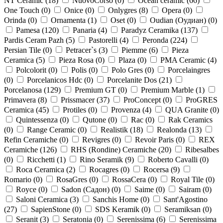
NT Ceramic (
18
)
NuovoCorso (
0
)
Ocean ceramic (
66
)
One Touch (
0
)
Onice (
0
)
Onlygres (
8
)
Opera (
0
)
Orinda (
0
)
Ornamenta (
1
)
Oset (
0
)
Oudian (Оудиан) (
0
)
Pamesa (
120
)
Panaria (
4
)
Paradyz Ceramika (
137
)
Pardis Ceram Pazh (
5
)
Pastorelli (
4
)
Peronda (
224
)
Persian Tile (
0
)
Petracer`s (
3
)
Piemme (
6
)
Pieza
Ceramica (
5
)
Pieza Rosa (
0
)
Plaza (
0
)
PMA Ceramic (
4
)
Polcolorit (
0
)
Polis (
0
)
Polo Gres (
0
)
Porcelaingres
(
0
)
Porcelanicos Hdc (
0
)
Porcelanite Dos (
21
)
Porcelanosa (
129
)
Premium GT (
0
)
Premium Marble (
1
)
Primavera (
8
)
Prissmacer (
37
)
ProConcept (
0
)
ProGRES
Ceramica (
45
)
Protiles (
0
)
Provenza (
4
)
QUA Granite (
0
)
Quintessenza (
0
)
Qutone (
0
)
Rac (
0
)
Rak Ceramics
(
0
)
Range Ceramic (
0
)
Realistik (
18
)
Realonda (
13
)
Refin Ceramiche (
0
)
Revigres (
0
)
Revoir Paris (
0
)
REX
Ceramiche (
126
)
RHS (Rondine) Ceramiche (
20
)
Ribesalbes
(
0
)
Ricchetti (
1
)
Rino Seramik (
9
)
Roberto Cavalli (
0
)
Roca Ceramica (
2
)
Rocagres (
0
)
Rocersa (
9
)
Romario (
0
)
RosaGres (
0
)
RossaCera (
0
)
Royal Tile (
0
)
Royce (
0
)
Sadon (Садон) (
0
)
Saime (
0
)
Sairam (
0
)
Saloni Ceramica (
3
)
Sanchis Home (
0
)
Sant'Agostino
(
27
)
SapienStone (
0
)
SDS Keramik (
0
)
Seramiksan (
0
)
Seranit (
3
)
Seratonia (
0
)
Serenissima (
6
)
Serenissima