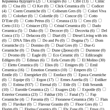
Керамика будущего (
2
)
Cicogres (
6
)
Cifre (
13
)
Cimic
(
0
)
Cisa (
0
)
Cl Ker (
0
)
Click Ceramica (
0
)
Codicer
(
4
)
Coem Ceramiche (
0
)
Coliseum Gres (
0
)
Colori Viva
(
0
)
Colorker (
0
)
Colortile (
0
)
Concor (
0
)
Cotto
D’Este (
0
)
Cotto Petrus (
0
)
Creanza (
13
)
Creo (
0
)
Creto (
111
)
Cristacer (
35
)
Cristal Ceramica (
0
)
Dado
Ceramica (
5
)
Dako (
0
)
Decocer (
0
)
Decovita (
6
)
Del
Conca (
15
)
Delacora (
0
)
Diart (
0
)
Diesel Living with iris
(
0
)
DNA Tiles (
0
)
Do and Po (
0
)
Dogma (
7
)
Dom
Ceramiche (
1
)
Domino (
0
)
Dual Gres (
0
)
Due-G
Ceramiche (
0
)
Duna (
0
)
Dune (Дюна) (
0
)
Durstone (
0
)
Dvomo (
0
)
Eagle (
0
)
Eco Ceramic (
0
)
Edilcuoghi
Edilgres (
0
)
Edimax (
6
)
Eefa Ceram (
8
)
El Molino (
30
)
Eletto Ceramica (
0
)
Elios (
0
)
Emigres (
0
)
Emil
Ceramica (
16
)
Emotion Ceramics (
10
)
Empero (
0
)
Emtile (
0
)
Energieker (
0
)
Ennface (
9
)
Epoca Ceramiche
(
0
)
Equipe (
0
)
Ergon (
17
)
Ermes Aurelia (
0
)
Estilker
(
0
)
Estima (
937
)
Eternal (
0
)
Etile (
0
)
Etili Seramik
(
10
)
Eurotile Ceramica (
2
)
Exagres (
24
)
Expotile (
0
)
Exterior Ceramica (
23
)
Fakhar (
10
)
Fanal (
7
)
Fap
Ceramiche (
4
)
Favania (
0
)
Fioranese Ceramica (
58
)
Flais
(
0
)
Flaviker (
0
)
Flavour Granito (
0
)
Floor Gres (
6
)
Florim (
0
)
Florina Ceramics (
0
)
Fly Zone (
0
)
Fmax (
1
)