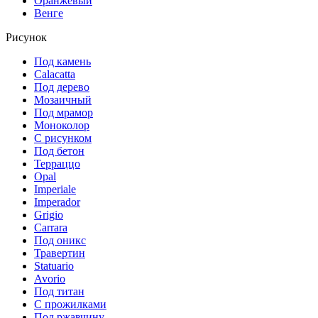
Оранжевый
Венге
Рисунок
Под камень
Calacatta
Под дерево
Мозаичный
Под мрамор
Моноколор
С рисунком
Под бетон
Терраццо
Opal
Imperiale
Imperador
Grigio
Carrara
Под оникс
Травертин
Statuario
Avorio
Под титан
С прожилками
Под ржавчину