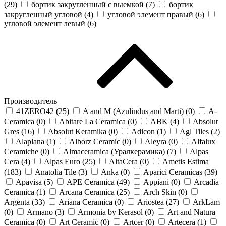
(
29
)
бортик закругленный с выемкой (
7
)
бортик
закругленный угловой (
4
)
угловой элемент правый (
6
)
угловой элемент левый (
6
)
Производитель
41ZERO42 (
25
)
A and M (Azulindus and Marti) (
0
)
A-
Ceramica (
0
)
Abitare La Ceramica (
0
)
ABK (
4
)
Absolut
Gres (
16
)
Absolut Keramika (
0
)
Adicon (
1
)
Agl Tiles (
2
)
Alaplana (
1
)
Alborz Ceramic (
0
)
Aleyra (
0
)
Alfalux
Ceramiche (
0
)
Almaceramica (Уралкерамика) (
7
)
Alpas
Cera (
4
)
Alpas Euro (
25
)
AltaCera (
0
)
Ametis Estima
(
183
)
Anatolia Tile (
3
)
Anka (
0
)
Aparici Ceramicas (
39
)
Apavisa (
5
)
APE Ceramica (
49
)
Appiani (
0
)
Arcadia
Ceramica (
1
)
Arcana Ceramica (
25
)
Arch Skin (
0
)
Argenta (
33
)
Ariana Ceramica (
0
)
Ariostea (
27
)
ArkLam
(
0
)
Armano (
3
)
Armonia by Kerasol (
0
)
Art and Natura
Ceramica (
0
)
Art Ceramic (
0
)
Artcer (
0
)
Artecera (
1
)