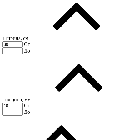
Ширина, см
От
До
Толщина, мм
От
До