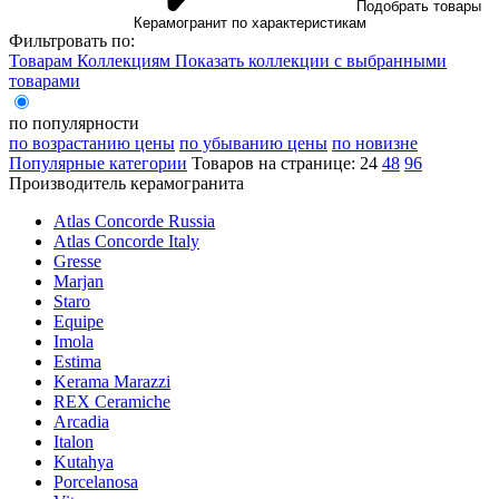
Подобрать товары
Керамогранит по характеристикам
Фильтровать по:
Товарам
Коллекциям
Показать коллекции с выбранными
товарами
по популярности
по возрастанию цены
по убыванию цены
по новизне
Популярные категории
Товаров на странице:
24
48
96
Производитель керамогранита
Atlas Concorde Russia
Atlas Concorde Italy
Gresse
Marjan
Staro
Equipe
Imola
Estima
Kerama Marazzi
REX Ceramiche
Arcadia
Italon
Kutahya
Porcelanosa