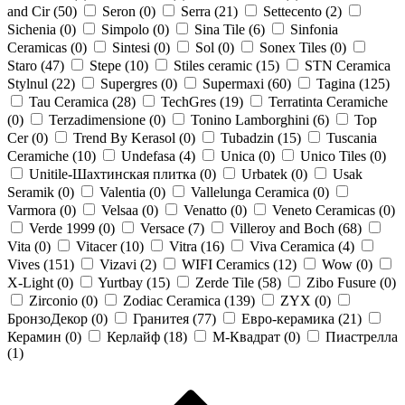
and Cir (
50
)
Seron (
0
)
Serra (
21
)
Settecento (
2
)
Sichenia (
0
)
Simpolo (
0
)
Sina Tile (
6
)
Sinfonia
Ceramicas (
0
)
Sintesi (
0
)
Sol (
0
)
Sonex Tiles (
0
)
Staro (
47
)
Stepe (
10
)
Stiles ceramic (
15
)
STN Ceramica
Stylnul (
22
)
Supergres (
0
)
Supermaxi (
60
)
Tagina (
125
)
Tau Ceramica (
28
)
TechGres (
19
)
Terratinta Ceramiche
(
0
)
Terzadimensione (
0
)
Tonino Lamborghini (
6
)
Top
Cer (
0
)
Trend By Kerasol (
0
)
Tubadzin (
15
)
Tuscania
Ceramiche (
10
)
Undefasa (
4
)
Unica (
0
)
Unico Tiles (
0
)
Unitile-Шахтинская плитка (
0
)
Urbatek (
0
)
Usak
Seramik (
0
)
Valentia (
0
)
Vallelunga Ceramica (
0
)
Varmora (
0
)
Velsaa (
0
)
Venatto (
0
)
Veneto Ceramicas (
0
)
Verde 1999 (
0
)
Versace (
7
)
Villeroy and Boch (
68
)
Vita (
0
)
Vitacer (
10
)
Vitra (
16
)
Viva Ceramica (
4
)
Vives (
151
)
Vizavi (
2
)
WIFI Ceramics (
12
)
Wow (
0
)
X-Light (
0
)
Yurtbay (
15
)
Zerde Tile (
58
)
Zibo Fusure (
0
)
Zirconio (
0
)
Zodiac Ceramica (
139
)
ZYX (
0
)
БронзоДекор (
0
)
Гранитея (
77
)
Евро-керамика (
21
)
Керамин (
0
)
Керлайф (
18
)
М-Квадрат (
0
)
Пиастрелла
(
1
)