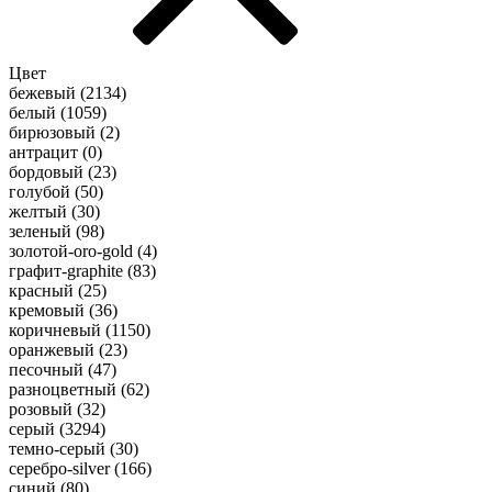
Цвет
бежевый (
2134
)
белый (
1059
)
бирюзовый (
2
)
антрацит (
0
)
бордовый (
23
)
голубой (
50
)
желтый (
30
)
зеленый (
98
)
золотой-oro-gold (
4
)
графит-graphite (
83
)
красный (
25
)
кремовый (
36
)
коричневый (
1150
)
оранжевый (
23
)
песочный (
47
)
разноцветный (
62
)
розовый (
32
)
серый (
3294
)
темно-серый (
30
)
серебро-silver (
166
)
синий (
80
)