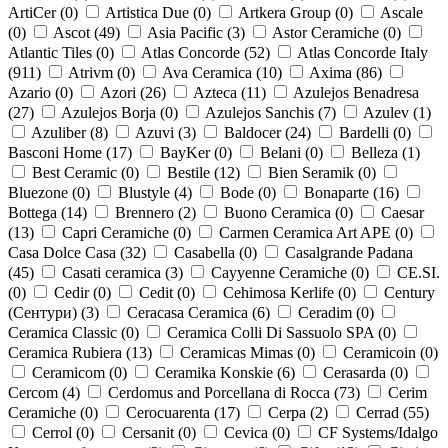
ArtiCer (
0
)
Artistica Due (
0
)
Artkera Group (
0
)
Ascale
(
0
)
Ascot (
49
)
Asia Pacific (
3
)
Astor Ceramiche (
0
)
Atlantic Tiles (
0
)
Atlas Concorde (
52
)
Atlas Concorde Italy
(
911
)
Atrivm (
0
)
Ava Ceramica (
10
)
Axima (
86
)
Azario (
0
)
Azori (
26
)
Azteca (
11
)
Azulejos Benadresa
(
27
)
Azulejos Borja (
0
)
Azulejos Sanchis (
7
)
Azulev (
1
)
Azuliber (
8
)
Azuvi (
3
)
Baldocer (
24
)
Bardelli (
0
)
Basconi Home (
17
)
BayKer (
0
)
Belani (
0
)
Belleza (
1
)
Best Ceramic (
0
)
Bestile (
12
)
Bien Seramik (
0
)
Bluezone (
0
)
Blustyle (
4
)
Bode (
0
)
Bonaparte (
16
)
Bottega (
14
)
Brennero (
2
)
Buono Ceramica (
0
)
Caesar
(
13
)
Capri Ceramiche (
0
)
Carmen Ceramica Art APE (
0
)
Casa Dolce Casa (
32
)
Casabella (
0
)
Casalgrande Padana
(
45
)
Casati ceramica (
3
)
Cayyenne Ceramiche (
0
)
CE.SI.
(
0
)
Cedir (
0
)
Cedit (
0
)
Cehimosa Kerlife (
0
)
Century
(Сентури) (
3
)
Ceracasa Ceramica (
6
)
Ceradim (
0
)
Ceramica Classic (
0
)
Ceramica Colli Di Sassuolo SPA (
0
)
Ceramica Rubiera (
13
)
Ceramicas Mimas (
0
)
Ceramicoin (
0
)
Ceramicom (
0
)
Ceramika Konskie (
6
)
Cerasarda (
0
)
Cercom (
4
)
Cerdomus and Porcellana di Rocca (
73
)
Cerim
Ceramiche (
0
)
Cerocuarenta (
17
)
Cerpa (
2
)
Cerrad (
55
)
Cerrol (
0
)
Cersanit (
0
)
Cevica (
0
)
CF Systems/Idalgo