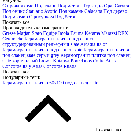
Рисунок:
С прожилками
Под ткань
Под металл
Терраццо
Opal
Carrara
Под оникс
Statuario
Avorio
Под камень
Calacatta
Под дерево
Под мрамор
С рисунком
Под бетон
Показать все
Производитель керамогранита:
Gresse
Marjan
Staro
Equipe
Imola
Estima
Kerama Marazzi
REX
Ceramiche
Керамогранит плитка под сланец
структурированный рельефный slate
Arcadia
Italon
Керамогранит плитка под сланец slate
Керамогранит плитка
под сланец slate серый grey
Керамогранит плитка под сланец
slate коричневый brown
Kutahya
Porcelanosa
Vitra
Atlas
Concorde Italy
Atlas Concorde Russia
Показать все
Популярные теги:
Керамогранит плитка 60х120 под сланец slate
Показать все