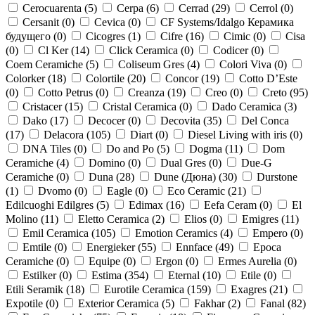
Cerocuarenta (
5
)
Cerpa (
6
)
Cerrad (
29
)
Cerrol (
0
)
Cersanit (
0
)
Cevica (
0
)
CF Systems/Idalgo Керамика
будущего (
0
)
Cicogres (
1
)
Cifre (
16
)
Cimic (
0
)
Cisa
(
0
)
Cl Ker (
14
)
Click Ceramica (
0
)
Codicer (
0
)
Coem Ceramiche (
5
)
Coliseum Gres (
4
)
Colori Viva (
0
)
Colorker (
18
)
Colortile (
20
)
Concor (
19
)
Cotto D’Este
(
0
)
Cotto Petrus (
0
)
Creanza (
19
)
Creo (
0
)
Creto (
95
)
Cristacer (
15
)
Cristal Ceramica (
0
)
Dado Ceramica (
3
)
Dako (
17
)
Decocer (
0
)
Decovita (
35
)
Del Conca
(
17
)
Delacora (
105
)
Diart (
0
)
Diesel Living with iris (
0
)
DNA Tiles (
0
)
Do and Po (
5
)
Dogma (
11
)
Dom
Ceramiche (
4
)
Domino (
0
)
Dual Gres (
0
)
Due-G
Ceramiche (
0
)
Duna (
28
)
Dune (Дюна) (
30
)
Durstone
(
1
)
Dvomo (
0
)
Eagle (
0
)
Eco Ceramic (
21
)
Edilcuoghi Edilgres (
5
)
Edimax (
16
)
Eefa Ceram (
0
)
El
Molino (
11
)
Eletto Ceramica (
2
)
Elios (
0
)
Emigres (
11
)
Emil Ceramica (
105
)
Emotion Ceramics (
4
)
Empero (
0
)
Emtile (
0
)
Energieker (
55
)
Ennface (
49
)
Epoca
Ceramiche (
0
)
Equipe (
0
)
Ergon (
0
)
Ermes Aurelia (
0
)
Estilker (
0
)
Estima (
354
)
Eternal (
10
)
Etile (
0
)
Etili Seramik (
18
)
Eurotile Ceramica (
159
)
Exagres (
21
)
Expotile (
0
)
Exterior Ceramica (
5
)
Fakhar (
2
)
Fanal (
82
)