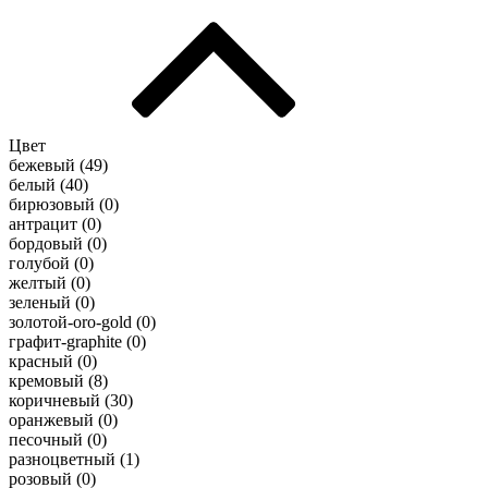
Цвет
бежевый (
49
)
белый (
40
)
бирюзовый (
0
)
антрацит (
0
)
бордовый (
0
)
голубой (
0
)
желтый (
0
)
зеленый (
0
)
золотой-oro-gold (
0
)
графит-graphite (
0
)
красный (
0
)
кремовый (
8
)
коричневый (
30
)
оранжевый (
0
)
песочный (
0
)
разноцветный (
1
)
розовый (
0
)