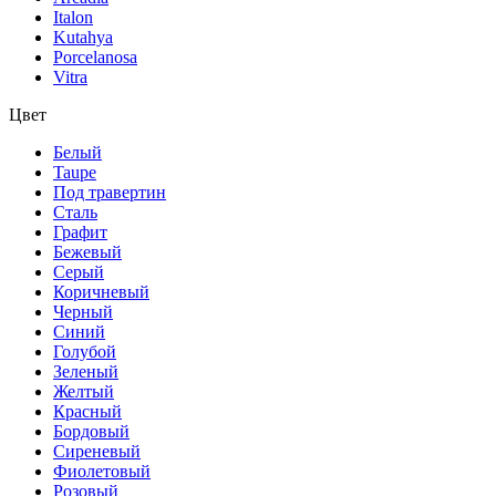
Italon
Kutahya
Porcelanosa
Vitra
Цвет
Белый
Taupe
Под травертин
Сталь
Графит
Бежевый
Серый
Коричневый
Черный
Синий
Голубой
Зеленый
Желтый
Красный
Бордовый
Сиреневый
Фиолетовый
Розовый