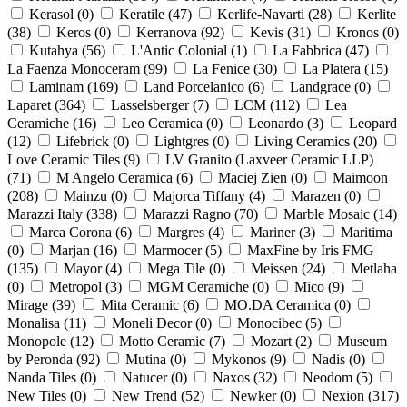
Kerasol (
0
)
Keratile (
47
)
Kerlife-Navarti (
28
)
Kerlite
(
38
)
Keros (
0
)
Kerranova (
92
)
Kevis (
31
)
Kronos (
0
)
Kutahya (
56
)
L'Antic Colonial (
1
)
La Fabbrica (
47
)
La Faenza Monoceram (
99
)
La Fenice (
30
)
La Platera (
15
)
Laminam (
169
)
Land Porcelanico (
6
)
Landgrace (
0
)
Laparet (
364
)
Lasselsberger (
7
)
LCM (
112
)
Lea
Ceramiche (
16
)
Leo Ceramica (
0
)
Leonardo (
3
)
Leopard
(
12
)
Lifebrick (
0
)
Lightgres (
0
)
Living Ceramics (
20
)
Love Ceramic Tiles (
9
)
LV Granito (Laxveer Ceramic LLP)
(
71
)
M Angelo Ceramica (
6
)
Maciej Zien (
0
)
Maimoon
(
208
)
Mainzu (
0
)
Majorca Tiffany (
4
)
Marazen (
0
)
Marazzi Italy (
338
)
Marazzi Ragno (
70
)
Marble Mosaic (
14
)
Marca Corona (
6
)
Margres (
4
)
Mariner (
3
)
Maritima
(
0
)
Marjan (
16
)
Marmocer (
5
)
MaxFine by Iris FMG
(
135
)
Mayor (
4
)
Mega Tile (
0
)
Meissen (
24
)
Metlaha
(
0
)
Metropol (
3
)
MGM Ceramiche (
0
)
Mico (
9
)
Mirage (
39
)
Mita Ceramic (
6
)
MO.DA Ceramica (
0
)
Monalisa (
11
)
Moneli Decor (
0
)
Monocibec (
5
)
Monopole (
12
)
Motto Ceramic (
7
)
Mozart (
2
)
Museum
by Peronda (
92
)
Mutina (
0
)
Mykonos (
9
)
Nadis (
0
)
Nanda Tiles (
0
)
Natucer (
0
)
Naxos (
32
)
Neodom (
5
)
New Tiles (
0
)
New Trend (
52
)
Newker (
0
)
Nexion (
317
)