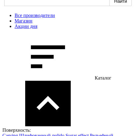
Все производители
Магазин
Акции дня
Каталог
Поверхность:
Сarving
Шлифованный-pulido
Sugar effect
Рельефный