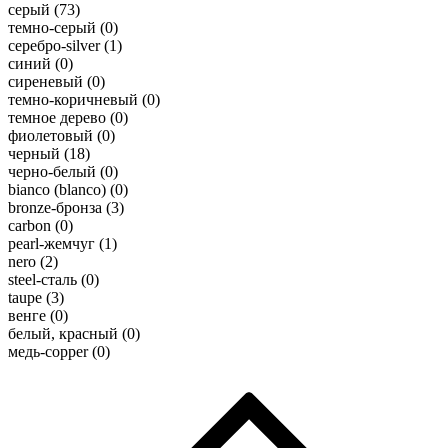
серый (
73
)
темно-серый (
0
)
серебро-silver (
1
)
синий (
0
)
сиреневый (
0
)
темно-коричневый (
0
)
темное дерево (
0
)
фиолетовый (
0
)
черный (
18
)
черно-белый (
0
)
bianco (blanco) (
0
)
bronze-бронза (
3
)
carbon (
0
)
pearl-жемчуг (
1
)
nero (
2
)
steel-сталь (
0
)
taupe (
3
)
венге (
0
)
белый, красный (
0
)
медь-copper (
0
)