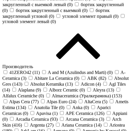
закругленный с выемкой левый (
0
)
бортик закругленный
(
0
)
бортик закругленный с выемкой (
0
)
бортик
закругленный угловой (
0
)
угловой элемент правый (
0
)
угловой элемент левый (
0
)
Производитель
41ZERO42 (
11
)
A and M (Azulindus and Marti) (
0
)
A-
Ceramica (
3
)
Abitare La Ceramica (
0
)
ABK (
82
)
Absolut
Gres (
143
)
Absolut Keramika (
13
)
Adicon (
4
)
Agl Tiles
(
14
)
Alaplana (
9
)
Alborz Ceramic (
0
)
Aleyra (
13
)
Alfalux Ceramiche (
0
)
Almaceramica (Уралкерамика) (
153
)
Alpas Cera (
77
)
Alpas Euro (
24
)
AltaCera (
5
)
Ametis
Estima (
134
)
Anatolia Tile (
0
)
Anka (
0
)
Aparici
Ceramicas (
0
)
Apavisa (
1
)
APE Ceramica (
126
)
Appiani
(
0
)
Arcadia Ceramica (
93
)
Arcana Ceramica (
3
)
Arch
Skin (
416
)
Argenta (
27
)
Ariana Ceramica (
14
)
Ariostea
(
189
)
ArkLam (
16
)
Armano (
0
)
Armonia by Kerasol (
0
)