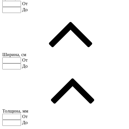
От
До
Ширина, см
От
До
Толщина, мм
От
До