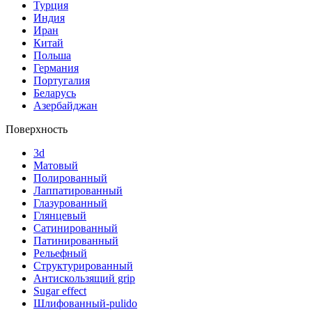
Турция
Индия
Иран
Китай
Польша
Германия
Португалия
Беларусь
Азербайджан
Поверхность
3d
Матовый
Полированный
Лаппатированный
Глазурованный
Глянцевый
Сатинированный
Патинированный
Рельефный
Структурированный
Антискользящий grip
Sugar effect
Шлифованный-pulido