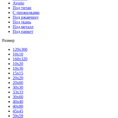
Avorio
Под титан
С прожилками
Под ржавчину
Под ткань
Под металл
Под паркет
Размер
120х300
10х10
160х320
10х20
10х30
15х15
20х20
20х60
30х30
33х33
30х60
40х40
40х80
45х45
59х59