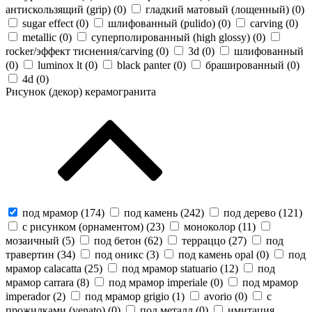
антискользящий (grip) (
0
)
гладкий матовый (лощенный) (
0
)
sugar effect (
0
)
шлифованный (pulido) (
0
)
carving (
0
)
metallic (
0
)
суперполированный (high glossy) (
0
)
rocker/эффект тиснения/carving (
0
)
3d (
0
)
шлифованный
(
0
)
luminox lt (
0
)
black panter (
0
)
брашированный (
0
)
4d (
0
)
Рисунок (декор) керамогранита
под мрамор (
174
)
под камень (
242
)
под дерево (
121
)
с рисунком (орнаментом) (
23
)
моноколор (
11
)
мозаичный (
5
)
под бетон (
62
)
терраццо (
27
)
под
травертин (
34
)
под оникс (
3
)
под камень opal (
0
)
под
мрамор calacatta (
25
)
под мрамор statuario (
12
)
под
мрамор carrara (
8
)
под мрамор imperiale (
0
)
под мрамор
imperador (
2
)
под мрамор grigio (
1
)
avorio (
0
)
с
прожилками (venato) (
0
)
под металл (
0
)
имитация