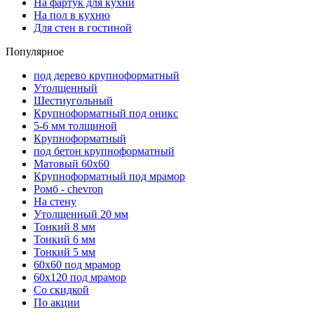
На фартук для кухни
На пол в кухню
Для стен в гостиной
Популярное
под дерево крупноформатный
Утолщенный
Шестиугольный
Крупноформатный под оникс
5-6 мм толщиной
Крупноформатный
под бетон крупноформатный
Матовый 60х60
Крупноформатный под мрамор
Ромб - chevron
На стену
Утолщенный 20 мм
Тонкий 8 мм
Тонкий 6 мм
Тонкий 5 мм
60х60 под мрамор
60х120 под мрамор
Со скидкой
По акции