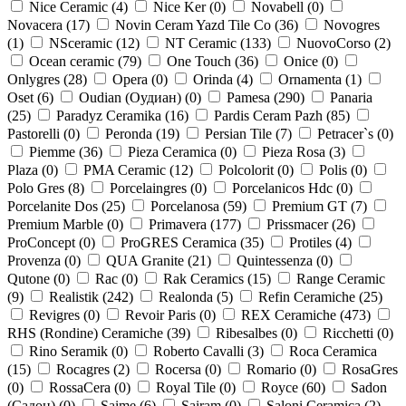
Nice Ceramic (
4
)
Nice Ker (
0
)
Novabell (
0
)
Novacera (
17
)
Novin Ceram Yazd Tile Co (
36
)
Novogres
(
1
)
NSceramic (
12
)
NT Ceramic (
133
)
NuovoCorso (
2
)
Ocean ceramic (
79
)
One Touch (
36
)
Onice (
0
)
Onlygres (
28
)
Opera (
0
)
Orinda (
4
)
Ornamenta (
1
)
Oset (
6
)
Oudian (Оудиан) (
0
)
Pamesa (
290
)
Panaria
(
25
)
Paradyz Ceramika (
16
)
Pardis Ceram Pazh (
85
)
Pastorelli (
0
)
Peronda (
19
)
Persian Tile (
7
)
Petracer`s (
0
)
Piemme (
36
)
Pieza Ceramica (
0
)
Pieza Rosa (
3
)
Plaza (
0
)
PMA Ceramic (
12
)
Polcolorit (
0
)
Polis (
0
)
Polo Gres (
8
)
Porcelaingres (
0
)
Porcelanicos Hdc (
0
)
Porcelanite Dos (
25
)
Porcelanosa (
59
)
Premium GT (
7
)
Premium Marble (
0
)
Primavera (
177
)
Prissmacer (
26
)
ProConcept (
0
)
ProGRES Ceramica (
35
)
Protiles (
4
)
Provenza (
0
)
QUA Granite (
21
)
Quintessenza (
0
)
Qutone (
0
)
Rac (
0
)
Rak Ceramics (
15
)
Range Ceramic
(
9
)
Realistik (
242
)
Realonda (
5
)
Refin Ceramiche (
25
)
Revigres (
0
)
Revoir Paris (
0
)
REX Ceramiche (
473
)
RHS (Rondine) Ceramiche (
39
)
Ribesalbes (
0
)
Ricchetti (
0
)
Rino Seramik (
0
)
Roberto Cavalli (
3
)
Roca Ceramica
(
15
)
Rocagres (
2
)
Rocersa (
0
)
Romario (
0
)
RosaGres
(
0
)
RossaCera (
0
)
Royal Tile (
0
)
Royce (
60
)
Sadon
(Садон) (
0
)
Saime (
6
)
Sairam (
0
)
Saloni Ceramica (
2
)