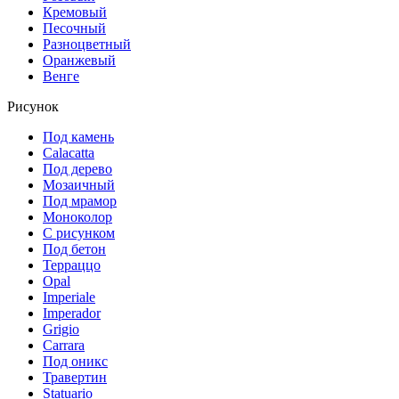
Кремовый
Песочный
Разноцветный
Оранжевый
Венге
Рисунок
Под камень
Calacatta
Под дерево
Мозаичный
Под мрамор
Моноколор
С рисунком
Под бетон
Терраццо
Opal
Imperiale
Imperador
Grigio
Carrara
Под оникс
Травертин
Statuario