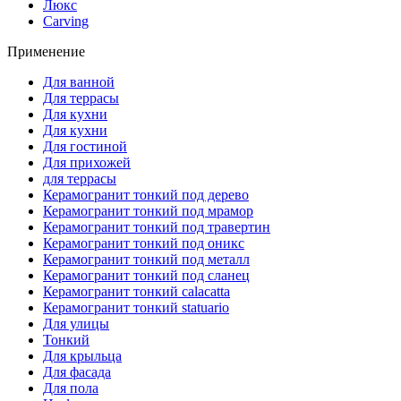
Люкс
Сarving
Применение
Для ванной
Для террасы
Для кухни
Для кухни
Для гостиной
Для прихожей
для террасы
Керамогранит тонкий под дерево
Керамогранит тонкий под мрамор
Керамогранит тонкий под травертин
Керамогранит тонкий под оникс
Керамогранит тонкий под металл
Керамогранит тонкий под сланец
Керамогранит тонкий calacatta
Керамогранит тонкий statuario
Для улицы
Тонкий
Для крыльца
Для фасада
Для пола