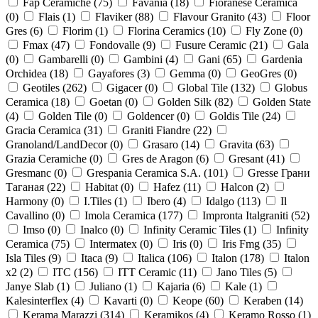
Fap Ceramiche (
75
)
Favania (
18
)
Fioranese Ceramica
(
0
)
Flais (
1
)
Flaviker (
88
)
Flavour Granito (
43
)
Floor
Gres (
6
)
Florim (
1
)
Florina Ceramics (
10
)
Fly Zone (
0
)
Fmax (
47
)
Fondovalle (
9
)
Fusure Ceramic (
21
)
Gala
(
0
)
Gambarelli (
0
)
Gambini (
4
)
Gani (
65
)
Gardenia
Orchidea (
18
)
Gayafores (
3
)
Gemma (
0
)
GeoGres (
0
)
Geotiles (
262
)
Gigacer (
0
)
Global Tile (
132
)
Globus
Ceramica (
18
)
Goetan (
0
)
Golden Silk (
82
)
Golden State
(
4
)
Golden Tile (
0
)
Goldencer (
0
)
Goldis Tile (
24
)
Gracia Ceramica (
31
)
Graniti Fiandre (
22
)
Granoland/LandDecor (
0
)
Grasaro (
14
)
Gravita (
63
)
Grazia Ceramiche (
0
)
Gres de Aragon (
6
)
Gresant (
41
)
Gresmanc (
0
)
Grespania Ceramica S.A. (
101
)
Gresse Грани
Таганая (
22
)
Habitat (
0
)
Hafez (
11
)
Halcon (
2
)
Harmony (
0
)
I.Tiles (
1
)
Ibero (
4
)
Idalgo (
113
)
Il
Cavallino (
0
)
Imola Ceramica (
177
)
Impronta Italgraniti (
52
)
Imso (
0
)
Inalco (
0
)
Infinity Ceramic Tiles (
1
)
Infinity
Ceramica (
75
)
Intermatex (
0
)
Iris (
0
)
Iris Fmg (
35
)
Isla Tiles (
9
)
Itaca (
9
)
Italica (
106
)
Italon (
178
)
Italon
x2 (
2
)
ITC (
156
)
ITT Ceramic (
11
)
Jano Tiles (
5
)
Janye Slab (
1
)
Juliano (
1
)
Kajaria (
6
)
Kale (
1
)
Kalesinterflex (
4
)
Kavarti (
0
)
Keope (
60
)
Keraben (
14
)
Kerama Marazzi (
314
)
Keramikos (
4
)
Keramo Rosso (
1
)