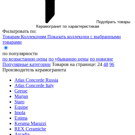
Подобрать товары
Керамогранит по характеристикам
Фильтровать по:
Товарам
Коллекциям
Показать коллекции с выбранными
товарами
по популярности
по возрастанию цены
по убыванию цены
по новизне
Популярные категории
Товаров на странице:
24
48
96
Производитель керамогранита
Atlas Concorde Russia
Atlas Concorde Italy
Gresse
Marjan
Staro
Equipe
Imola
Estima
Kerama Marazzi
REX Ceramiche
Arcadia