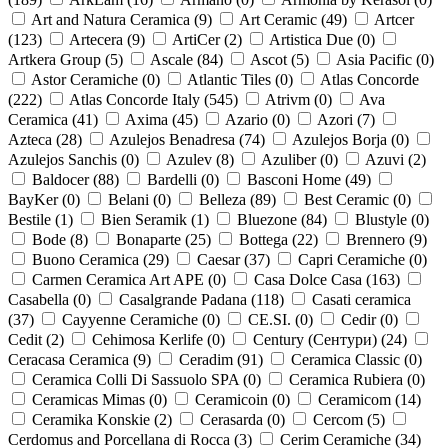
Art and Natura Ceramica (
9
)
Art Ceramic (
49
)
Artcer
(
123
)
Artecera (
9
)
ArtiCer (
2
)
Artistica Due (
0
)
Artkera Group (
5
)
Ascale (
84
)
Ascot (
5
)
Asia Pacific (
0
)
Astor Ceramiche (
0
)
Atlantic Tiles (
0
)
Atlas Concorde
(
222
)
Atlas Concorde Italy (
545
)
Atrivm (
0
)
Ava
Ceramica (
41
)
Axima (
45
)
Azario (
0
)
Azori (
7
)
Azteca (
28
)
Azulejos Benadresa (
74
)
Azulejos Borja (
0
)
Azulejos Sanchis (
0
)
Azulev (
8
)
Azuliber (
0
)
Azuvi (
2
)
Baldocer (
88
)
Bardelli (
0
)
Basconi Home (
49
)
BayKer (
0
)
Belani (
0
)
Belleza (
89
)
Best Ceramic (
0
)
Bestile (
1
)
Bien Seramik (
1
)
Bluezone (
84
)
Blustyle (
0
)
Bode (
8
)
Bonaparte (
25
)
Bottega (
22
)
Brennero (
9
)
Buono Ceramica (
29
)
Caesar (
37
)
Capri Ceramiche (
0
)
Carmen Ceramica Art APE (
0
)
Casa Dolce Casa (
163
)
Casabella (
0
)
Casalgrande Padana (
118
)
Casati ceramica
(
37
)
Cayyenne Ceramiche (
0
)
CE.SI. (
0
)
Cedir (
0
)
Cedit (
2
)
Cehimosa Kerlife (
0
)
Century (Сентури) (
24
)
Ceracasa Ceramica (
9
)
Ceradim (
91
)
Ceramica Classic (
0
)
Ceramica Colli Di Sassuolo SPA (
0
)
Ceramica Rubiera (
0
)
Ceramicas Mimas (
0
)
Ceramicoin (
0
)
Ceramicom (
14
)
Ceramika Konskie (
2
)
Cerasarda (
0
)
Cercom (
5
)
Cerdomus and Porcellana di Rocca (
3
)
Cerim Ceramiche (
34
)