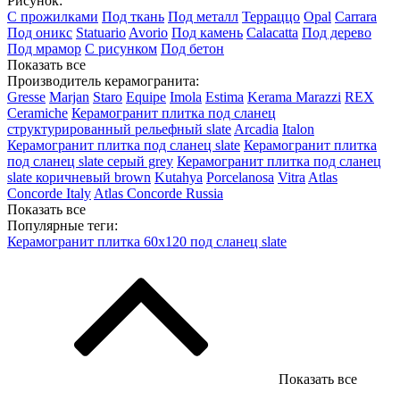
Рисунок:
С прожилками
Под ткань
Под металл
Терраццо
Opal
Carrara
Под оникс
Statuario
Avorio
Под камень
Calacatta
Под дерево
Под мрамор
С рисунком
Под бетон
Показать все
Производитель керамогранита:
Gresse
Marjan
Staro
Equipe
Imola
Estima
Kerama Marazzi
REX
Ceramiche
Керамогранит плитка под сланец
структурированный рельефный slate
Arcadia
Italon
Керамогранит плитка под сланец slate
Керамогранит плитка
под сланец slate серый grey
Керамогранит плитка под сланец
slate коричневый brown
Kutahya
Porcelanosa
Vitra
Atlas
Concorde Italy
Atlas Concorde Russia
Показать все
Популярные теги:
Керамогранит плитка 60х120 под сланец slate
Показать все