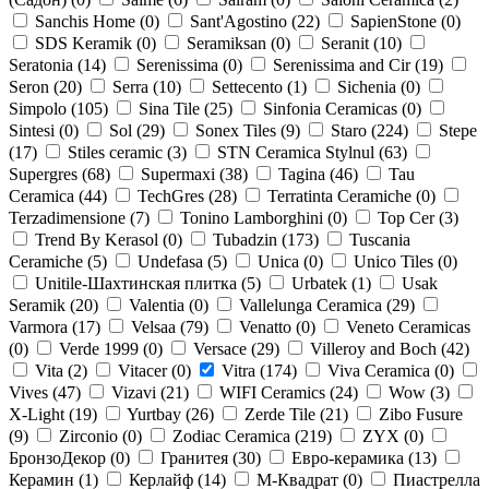
Sanchis Home (
0
)
Sant'Agostino (
22
)
SapienStone (
0
)
SDS Keramik (
0
)
Seramiksan (
0
)
Seranit (
10
)
Seratonia (
14
)
Serenissima (
0
)
Serenissima and Cir (
19
)
Seron (
20
)
Serra (
10
)
Settecento (
1
)
Sichenia (
0
)
Simpolo (
105
)
Sina Tile (
25
)
Sinfonia Ceramicas (
0
)
Sintesi (
0
)
Sol (
29
)
Sonex Tiles (
9
)
Staro (
224
)
Stepe
(
17
)
Stiles ceramic (
3
)
STN Ceramica Stylnul (
63
)
Supergres (
68
)
Supermaxi (
38
)
Tagina (
46
)
Tau
Ceramica (
44
)
TechGres (
28
)
Terratinta Ceramiche (
0
)
Terzadimensione (
7
)
Tonino Lamborghini (
0
)
Top Cer (
3
)
Trend By Kerasol (
0
)
Tubadzin (
173
)
Tuscania
Ceramiche (
5
)
Undefasa (
5
)
Unica (
0
)
Unico Tiles (
0
)
Unitile-Шахтинская плитка (
5
)
Urbatek (
1
)
Usak
Seramik (
20
)
Valentia (
0
)
Vallelunga Ceramica (
29
)
Varmora (
17
)
Velsaa (
79
)
Venatto (
0
)
Veneto Ceramicas
(
0
)
Verde 1999 (
0
)
Versace (
29
)
Villeroy and Boch (
42
)
Vita (
2
)
Vitacer (
0
)
Vitra (
174
)
Viva Ceramica (
0
)
Vives (
47
)
Vizavi (
21
)
WIFI Ceramics (
24
)
Wow (
3
)
X-Light (
19
)
Yurtbay (
26
)
Zerde Tile (
21
)
Zibo Fusure
(
9
)
Zirconio (
0
)
Zodiac Ceramica (
219
)
ZYX (
0
)
БронзоДекор (
0
)
Гранитея (
30
)
Евро-керамика (
13
)
Керамин (
1
)
Керлайф (
14
)
М-Квадрат (
0
)
Пиастрелла