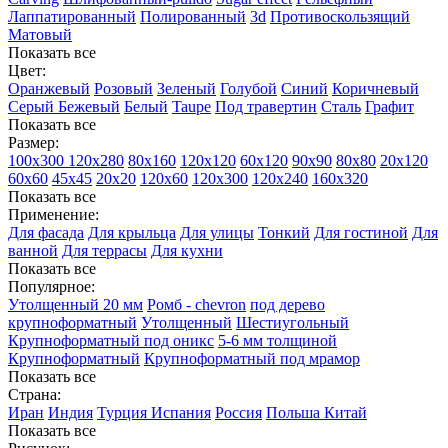
Лаппатированный
Полированный
3d
Противоскользящий
Матовый
Показать все
Цвет:
Оранжевый
Розовый
Зеленый
Голубой
Синий
Коричневый
Серый
Бежевый
Белый
Taupe
Под травертин
Сталь
Графит
Показать все
Размер:
100х300
120х280
80х160
120х120
60х120
90х90
80х80
20х120
60х60
45х45
20х20
120х60
120х300
120х240
160х320
Показать все
Применение:
Для фасада
Для крыльца
Для улицы
Тонкий
Для гостиной
Для
ванной
Для террасы
Для кухни
Показать все
Популярное:
Утолщенный 20 мм
Ромб - chevron
под дерево
крупноформатный
Утолщенный
Шестиугольный
Крупноформатный под оникс
5-6 мм толщиной
Крупноформатный
Крупноформатный под мрамор
Показать все
Страна:
Иран
Индия
Турция
Испания
Россия
Польша
Китай
Показать все