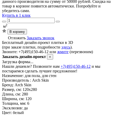
данного производителя на сумму от 50000 рублей. Скидка на
товар в корзине появится автоматически. Попробуйте и
убедитесь сами.
Купить в 1 клик
2
м
В корзину
Отложить
Заказать звонок
Бесплатный дизайн-проект плитки в 3D
(при заказе плитки, подробности
здесь
).
Звоните: +7(495)150-46-12 или
жмите
(перезвоним)
Заказать дизайн-проект
×
Загрузка формы...
Нашли дешевле? Позвоните нам
+7(495)150-46-12
и мы
постараемся сделать лучшее предложение!
Назначение:
для пола, для стен
Производитель :
Arch Skin
Бренд:
Arch Skin
Размер, см:
120х280
Длина, см:
280
Ширина, см:
120
Толщина, мм:
6
Эксклюзив:
да
Цвет:
белый