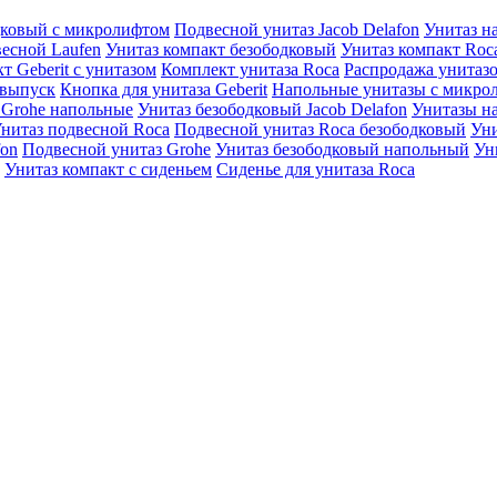
дковый с микролифтом
Подвесной унитаз Jacob Delafon
Унитаз н
весной Laufen
Унитаз компакт безободковый
Унитаз компакт Roc
т Geberit с унитазом
Комплект унитаза Roca
Распродажа унитаз
 выпуск
Кнопка для унитаза Geberit
Напольные унитазы с микро
 Grohe напольные
Унитаз безободковый Jacob Delafon
Унитазы на
нитаз подвесной Roca
Подвесной унитаз Roca безободковый
Уни
fon
Подвесной унитаз Grohe
Унитаз безободковый напольный
Ун
Унитаз компакт с сиденьем
Сиденье для унитаза Roca