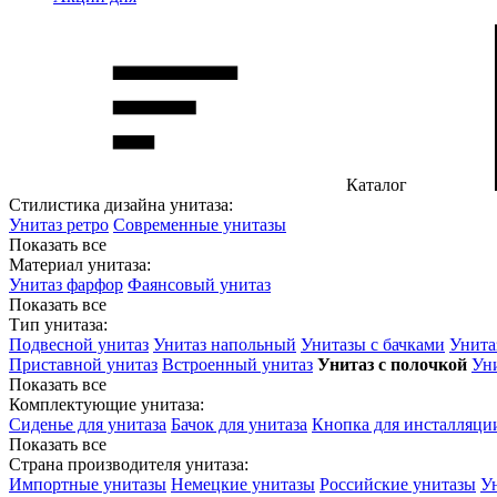
Каталог
Стилистика дизайна унитаза:
Унитаз ретро
Современные унитазы
Показать все
Материал унитаза:
Унитаз фарфор
Фаянсовый унитаз
Показать все
Тип унитаза:
Подвесной унитаз
Унитаз напольный
Унитазы с бачками
Унита
Приставной унитаз
Встроенный унитаз
Унитаз с полочкой
Уни
Показать все
Комплектующие унитаза:
Сиденье для унитаза
Бачок для унитаза
Кнопка для инсталляци
Показать все
Страна производителя унитаза:
Импортные унитазы
Немецкие унитазы
Российские унитазы
У