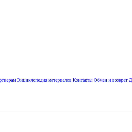
ртнерам
Энциклопедия материалов
Контакты
Обмен и возврат
Д