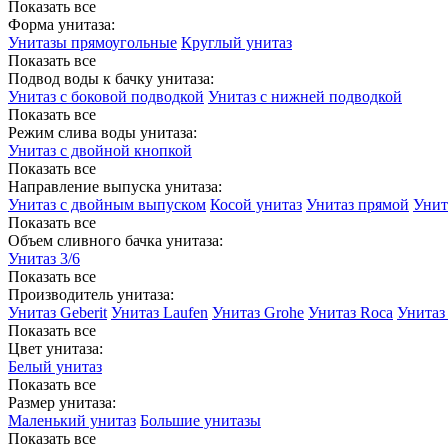
Показать все
Форма унитаза:
Унитазы прямоугольные
Круглый унитаз
Показать все
Подвод воды к бачку унитаза:
Унитаз с боковой подводкой
Унитаз с нижней подводкой
Показать все
Режим слива воды унитаза:
Унитаз с двойной кнопкой
Показать все
Направление выпуска унитаза:
Унитаз с двойным выпуском
Косой унитаз
Унитаз прямой
Унит
Показать все
Объем сливного бачка унитаза:
Унитаз 3/6
Показать все
Производитель унитаза:
Унитаз Geberit
Унитаз Laufen
Унитаз Grohe
Унитаз Roca
Унитаз 
Показать все
Цвет унитаза:
Белый унитаз
Показать все
Размер унитаза:
Маленький унитаз
Большие унитазы
Показать все