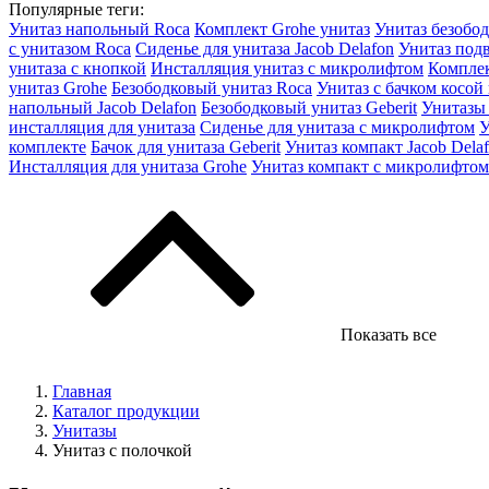
Популярные теги:
Унитаз напольный Roca
Комплект Grohe унитаз
Унитаз безобо
с унитазом Roca
Сиденье для унитаза Jacob Delafon
Унитаз под
унитаза с кнопкой
Инсталляция унитаз с микролифтом
Комплек
унитаз Grohe
Безободковый унитаз Roca
Унитаз с бачком косой
напольный Jacob Delafon
Безободковый унитаз Geberit
Унитазы
инсталляция для унитаза
Сиденье для унитаза с микролифтом
У
комплекте
Бачок для унитаза Geberit
Унитаз компакт Jacob Dela
Инсталляция для унитаза Grohe
Унитаз компакт с микролифтом
Показать все
Главная
Каталог продукции
Унитазы
Унитаз с полочкой