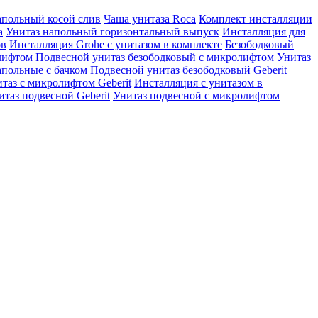
апольный косой слив
Чаша унитаза Roca
Комплект инсталляции
a
Унитаз напольный горизонтальный выпуск
Инсталляция для
ов
Инсталляция Grohe с унитазом в комплекте
Безободковый
лифтом
Подвесной унитаз безободковый с микролифтом
Унитаз
польные с бачком
Подвесной унитаз безободковый
Geberit
таз с микролифтом Geberit
Инсталляция с унитазом в
итаз подвесной Geberit
Унитаз подвесной с микролифтом