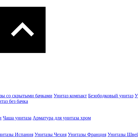
зы со скрытыми бачками
Унитаз компакт
Безободковый унитаз
У
таз без бачка
и
Чаша унитаза
Арматура для унитаза хром
нитазы Испания
Унитазы Чехия
Унитазы Франция
Унитазы Шве