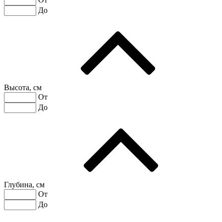
До
Высота, см
От
До
Глубина, см
От
До