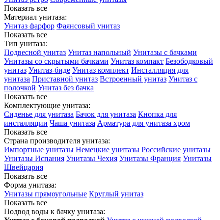
Показать все
Материал унитаза:
Унитаз фарфор
Фаянсовый унитаз
Показать все
Тип унитаза:
Подвесной унитаз
Унитаз напольный
Унитазы с бачками
Унитазы со скрытыми бачками
Унитаз компакт
Безободковый
унитаз
Унитаз-биде
Унитаз комплект
Инсталляция для
унитаза
Приставной унитаз
Встроенный унитаз
Унитаз с
полочкой
Унитаз без бачка
Показать все
Комплектующие унитаза:
Сиденье для унитаза
Бачок для унитаза
Кнопка для
инсталляции
Чаша унитаза
Арматура для унитаза хром
Показать все
Страна производителя унитаза:
Импортные унитазы
Немецкие унитазы
Российские унитазы
Унитазы Испания
Унитазы Чехия
Унитазы Франция
Унитазы
Швейцария
Показать все
Форма унитаза:
Унитазы прямоугольные
Круглый унитаз
Показать все
Подвод воды к бачку унитаза: