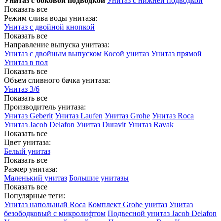
Унитаз с боковой подводкой
Унитаз с нижней подводкой
Показать все
Режим слива воды унитаза:
Унитаз с двойной кнопкой
Показать все
Направление выпуска унитаза:
Унитаз с двойным выпуском
Косой унитаз
Унитаз прямой
Унитаз в пол
Показать все
Объем сливного бачка унитаза:
Унитаз 3/6
Показать все
Производитель унитаза:
Унитаз Geberit
Унитаз Laufen
Унитаз Grohe
Унитаз Roca
Унитаз Jacob Delafon
Унитаз Duravit
Унитаз Ravak
Показать все
Цвет унитаза:
Белый унитаз
Показать все
Размер унитаза:
Маленький унитаз
Большие унитазы
Показать все
Популярные теги:
Унитаз напольный Roca
Комплект Grohe унитаз
Унитаз
безободковый с микролифтом
Подвесной унитаз Jacob Delafon