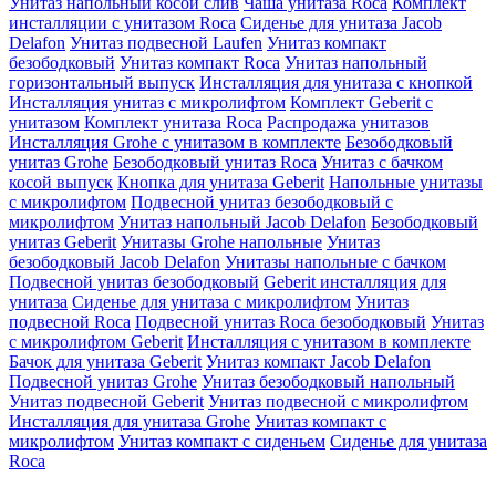
Унитаз напольный косой слив
Чаша унитаза Roca
Комплект
инсталляции с унитазом Roca
Сиденье для унитаза Jacob
Delafon
Унитаз подвесной Laufen
Унитаз компакт
безободковый
Унитаз компакт Roca
Унитаз напольный
горизонтальный выпуск
Инсталляция для унитаза с кнопкой
Инсталляция унитаз с микролифтом
Комплект Geberit с
унитазом
Комплект унитаза Roca
Распродажа унитазов
Инсталляция Grohe с унитазом в комплекте
Безободковый
унитаз Grohe
Безободковый унитаз Roca
Унитаз с бачком
косой выпуск
Кнопка для унитаза Geberit
Напольные унитазы
с микролифтом
Подвесной унитаз безободковый с
микролифтом
Унитаз напольный Jacob Delafon
Безободковый
унитаз Geberit
Унитазы Grohe напольные
Унитаз
безободковый Jacob Delafon
Унитазы напольные с бачком
Подвесной унитаз безободковый
Geberit инсталляция для
унитаза
Сиденье для унитаза с микролифтом
Унитаз
подвесной Roca
Подвесной унитаз Roca безободковый
Унитаз
с микролифтом Geberit
Инсталляция с унитазом в комплекте
Бачок для унитаза Geberit
Унитаз компакт Jacob Delafon
Подвесной унитаз Grohe
Унитаз безободковый напольный
Унитаз подвесной Geberit
Унитаз подвесной с микролифтом
Инсталляция для унитаза Grohe
Унитаз компакт с
микролифтом
Унитаз компакт с сиденьем
Сиденье для унитаза
Roca