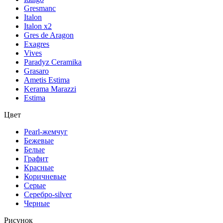
Gresmanc
Italon
Italon x2
Gres de Aragon
Exagres
Vives
Paradyz Ceramika
Grasaro
Ametis Estima
Kerama Marazzi
Estima
Цвет
Pearl-жемчуг
Бежевые
Белые
Графит
Красные
Коричневые
Серые
Серебро-silver
Черные
Рисунок