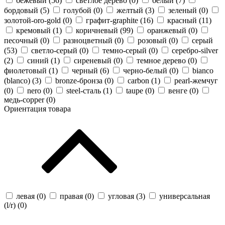
бежевый (
56
)
светлое дерево (
0
)
белый (
7
)
бордовый (
5
)
голубой (
0
)
желтый (
3
)
зеленый (
0
)
золотой-oro-gold (
0
)
графит-graphite (
16
)
красный (
11
)
кремовый (
1
)
коричневый (
99
)
оранжевый (
0
)
песочный (
0
)
разноцветный (
0
)
розовый (
0
)
серый
(
53
)
светло-серый (
0
)
темно-серый (
0
)
серебро-silver
(
2
)
синий (
1
)
сиреневый (
0
)
темное дерево (
0
)
фиолетовый (
1
)
черный (
6
)
черно-белый (
0
)
bianco
(blanco) (
3
)
bronze-бронза (
0
)
carbon (
1
)
pearl-жемчуг
(
0
)
nero (
0
)
steel-сталь (
1
)
taupe (
0
)
венге (
0
)
медь-copper (
0
)
Ориентация товара
левая (
0
)
правая (
0
)
угловая (
3
)
универсальная
(l/r) (
0
)