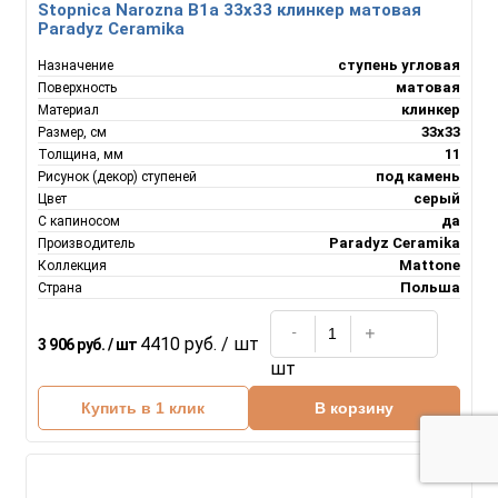
Stopnica Narozna B1a 33х33 клинкер матовая
Paradyz Ceramika
ступень угловая
Назначение
матовая
Поверхность
клинкер
Материал
33х33
Размер, см
11
Толщина, мм
под камень
Рисунок (декор) ступеней
серый
Цвет
да
С капиносом
Paradyz Ceramika
Производитель
Mattone
Коллекция
Польша
Страна
4410 руб. / шт
3 906 руб. / шт
шт
Купить в 1 клик
В корзину