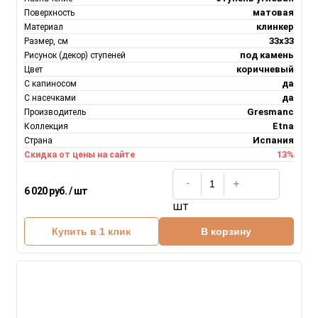
матовая
Поверхность
клинкер
Материал
33x33
Размер, см
под камень
Рисунок (декор) ступеней
коричневый
Цвет
да
С капиносом
да
С насечками
Gresmanc
Производитель
Etna
Коллекция
Испания
Страна
13%
Скидка от цены на сайте
6 020 руб. / шт
шт
Купить в 1 клик
В корзину