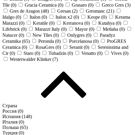
Tile (
0
)
Gracia Ceramica (
0
)
Grasaro (
0
)
Greco Gres (
3
)
Gres de Aragon (
48
)
Gresan (
2
)
Gresmanc (
21
)
Idalgo (
0
)
Italon (
0
)
Italon x2 (
0
)
Keope (
0
)
Kerama
Marazzi (
0
)
Keratile (
0
)
Kerranova (
0
)
Kutahya (
0
)
Lifebrick (
0
)
Marazzi Italy (
0
)
Mayor (
0
)
Metlaha (
0
)
Natucer (
0
)
New Tiles (
0
)
Onlygres (
0
)
Paradyz
Ceramika (
65
)
Peronda (
0
)
Porcelanosa (
0
)
ProGRES
Ceramica (
0
)
RosaGres (
0
)
Seranit (
0
)
Serenissima and
Cir (
0
)
Staro (
0
)
Tubadzin (
0
)
Venatto (
0
)
Vives (
0
)
Westerwalder Klinker (
7
)
Страна
Россия (
0
)
Испания (
148
)
Италия (
0
)
Польша (
65
)
Турция (
0
)