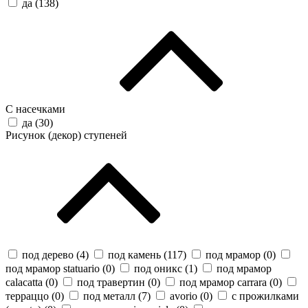
да (
138
)
С насечками
да (
30
)
Рисунок (декор) ступеней
под дерево (
4
)
под камень (
117
)
под мрамор (
0
)
под мрамор statuario (
0
)
под оникс (
1
)
под мрамор
calacatta (
0
)
под травертин (
0
)
под мрамор carrara (
0
)
терраццо (
0
)
под металл (
7
)
avorio (
0
)
с прожилками