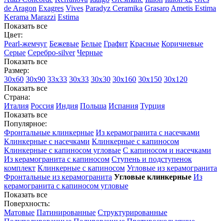
de Aragon
Exagres
Vives
Paradyz Ceramika
Grasaro
Ametis Estima
Kerama Marazzi
Estima
Показать все
Цвет:
Pearl-жемчуг
Бежевые
Белые
Графит
Красные
Коричневые
Серые
Серебро-silver
Черные
Показать все
Размер:
30х60
30х90
33х33
30х33
30х30
30х160
30х150
30х120
Показать все
Страна:
Италия
Россия
Индия
Польша
Испания
Турция
Показать все
Популярное:
Фронтальные клинкерные
Из керамогранита с насечками
Клинкерные с насечками
Клинкерные с капиносом
Клинкерные с капиносом угловые
С капиносом и насечками
Из керамогранита с капиносом
Ступень и подступенок
комплект
Клинкерные с капиносом
Угловые из керамогранита
Фронтальные из керамогранита
Угловые клинкерные
Из
керамогранита с капиносом угловые
Показать все
Поверхность:
Матовые
Патинированные
Структурированные