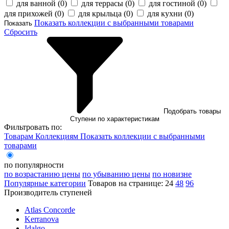
для ванной (
0
)
для террасы (
0
)
для гостиной (
0
)
для прихожей (
0
)
для крыльца (
0
)
для кухни (
0
)
Показать коллекции с выбранными товарами
Показать
Сбросить
Подобрать товары
Ступени по характеристикам
Фильтровать по:
Товарам
Коллекциям
Показать коллекции с выбранными
товарами
по популярности
по возрастанию цены
по убыванию цены
по новизне
Популярные категории
Товаров на странице:
24
48
96
Производитель ступеней
Atlas Concorde
Kerranova
Idalgo