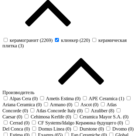
керамогранит (
2269
)
клинкер (
220
)
керамическая
плитка (
3
)
Производитель
Alpas Cera (
0
)
Ametis Estima (
0
)
APE Ceramica (
1
)
Ariana Ceramica (
0
)
Armano (
0
)
Ascot (
0
)
Atlas
Concorde (
0
)
Atlas Concorde Italy (
0
)
Azuliber (
8
)
Caesar (
0
)
Cehimosa Kerlife (
0
)
Ceramica Mayor S.A. (
0
)
Cerrad (
0
)
CF Systems/Idalgo Керамика будущего (
0
)
Del Conca (
0
)
Domus Linea (
0
)
Durstone (
0
)
Dvomo (
0
)
Estima (
0
)
Exagres (
65
)
Fap Ceramiche (
0
)
Global