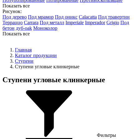
Полуполированные
Полированные
Противоскользящие
Показать все
Рисунок:
Под дерево
Под мрамор
Под оникс
Calacatta
Под травертин
Терраццо
Carrara
Под металл
Imperiale
Imperador
Grigio
Под
бетон
дуб-oak
Моноколор
Показать все
Главная
Каталог продукции
Ступени
Ступени угловые клинкерные
Ступени угловые клинкерные
Фильтры