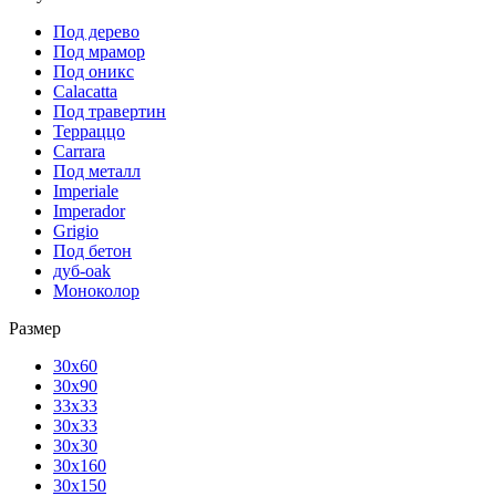
Под дерево
Под мрамор
Под оникс
Calacatta
Под травертин
Терраццо
Carrara
Под металл
Imperiale
Imperador
Grigio
Под бетон
дуб-oak
Моноколор
Размер
30х60
30х90
33х33
30х33
30х30
30х160
30х150