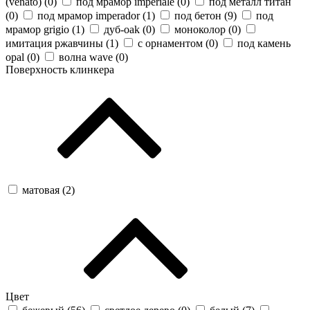
(venato) (
0
)
под мрамор imperiale (
0
)
под металл титан
(
0
)
под мрамор imperador (
1
)
под бетон (
9
)
под
мрамор grigio (
1
)
дуб-oak (
0
)
моноколор (
0
)
имитация ржавчины (
1
)
с орнаментом (
0
)
под камень
opal (
0
)
волна wave (
0
)
Поверхность клинкера
матовая (
2
)
Цвет