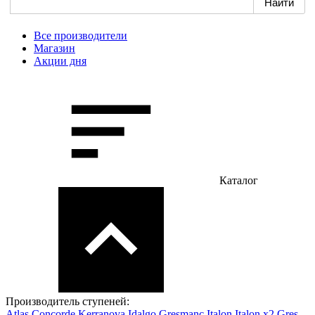
Все производители
Магазин
Акции дня
Каталог
Производитель ступеней:
Atlas Concorde
Kerranova
Idalgo
Gresmanc
Italon
Italon x2
Gres