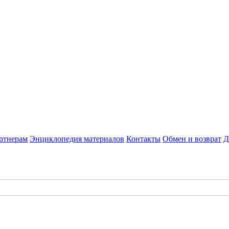
ртнерам
Энциклопедия материалов
Контакты
Обмен и возврат
Д