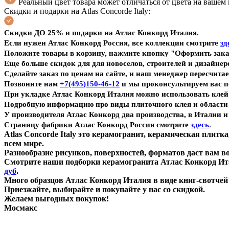
Реальный цвет товара может отличаться от цвета на вашем
Скидки и подарки на Atlas Concorde Italy:
Скидки ДО 25% и подарки на Атлас Конкорд Италия
.
Если нужен Атлас Конкорд Россия, все коллекции смотрите
зд
Положите товары в корзину, нажмите кнопку "Оформить зака
Еще больше скидок для для новоселов, строителей и дизайнер
Сделайте заказ по ценам на сайте, и наш менеджер пересчитае
Позвоните нам
+7(495)150-46-12
и мы проконсультируем вас п
При укладке Атлас Конкорд Италия можно использовать кле
Подробную информацию про виды плиточного клея и области
У производителя Атлас Конкорд два производства, в Италии и 
.
Страницу фабрики Атлас Конкорд Россия смотрите
здесь
Atlas Concorde Italy это керамогранит, керамическая плит
всем мире.
Разнообразие рисунков, поверхностей, форматов даст вам в
Смотрите наши подборки керамогранита Атлас Конкорд И
дуб
.
Много образцов Атлас Конкорд Италия в виде книг-свотчей 
Приезжайте, выбирайте и покупайте у нас со скидкой.
Желаем выгодных покупок!
Мосмакс