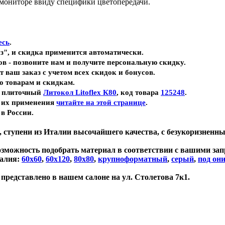
 мониторе ввиду специфики цветопередачи.
есь
.
з", и скидка применится автоматически.
ов - позвоните нам и получите персональную скидку.
т ваш заказ с учетом всех скидок и бонусов.
о товарам и скидкам.
й плиточный
Литокол Litoflex К80
, код товара
125248
.
 их применения
читайте на этой странице
.
в России.
ка, ступени из Италии высочайшего качества, с безукоризнен
озможность подобрать материал в соответствии с вашими зап
талия:
60х60
,
60х120
,
80х80
,
крупноформатный
,
серый
,
под они
представлено в нашем салоне на ул. Столетова 7к1.