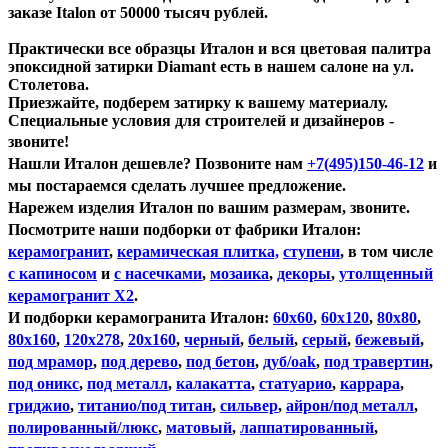
заказе Italon от 50000 тысяч рублей.
Практически все образцы Италон и вся цветовая палитра
эпоксидной затирки Diamant есть в нашем салоне на ул.
Столетова.
Приезжайте, подберем затирку к вашему материалу.
Специальные условия для строителей и дизайнеров -
звоните!
Нашли Италон дешевле?
Позвоните нам
+7(495)150-46-12
и
мы постараемся сделать лучшее предложение.
Нарежем изделия Италон по вашим размерам, звоните.
Посмотрите наши подборки от фабрики Италон:
керамогранит
,
керамическая плитка,
ступени
, в том числе
с капиносом
и
с насечками
,
мозаика
,
декоры
,
утолщенный
керамогранит Х2
.
И подборки керамогранита Италон:
60х60
,
60х120
,
80х80
,
80х160
,
120х278
,
20х160
,
черный
,
белый
,
серый
,
бежевый
,
под мрамор
,
под дерево
,
под бетон
,
дуб/oak
,
под травертин
,
под оникс
,
под металл
,
калакатта
,
статуарио
,
каррара
,
гриджио
,
титанио/под титан
,
сильвер
,
айрон/под металл
,
полированный/люкс
,
матовый
,
лаппатированный
,