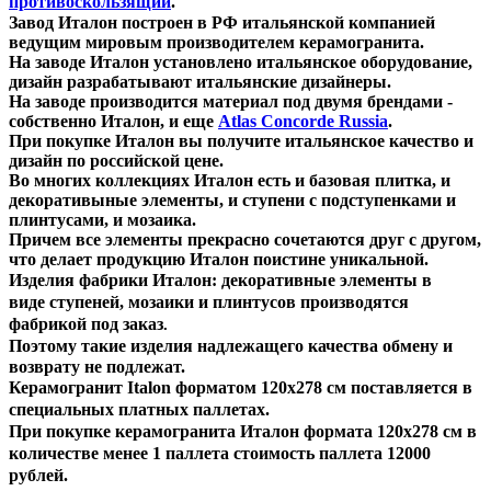
противоскользящий
.
Завод Италон построен в РФ итальянской компанией
ведущим мировым производителем керамогранита.
На заводе Италон установлено итальянское оборудование,
дизайн разрабатывают итальянские дизайнеры.
На заводе производится материал под двумя брендами -
собственно Италон, и еще
Atlas Concorde Russia
.
При покупке Италон вы получите итальянское качество и
дизайн по российской цене.
Во многих коллекциях Италон есть и базовая плитка, и
декоративыные элементы, и ступени с подступенками и
плинтусами, и мозаика.
Причем все элементы прекрасно сочетаются друг с другом,
что делает продукцию Италон поистине уникальной.
Изделия фабрики Италон:
декоративные элементы
в
виде ступеней, мозаики и плинтусов производятся
фабрикой
под заказ
.
П
оэтому такие изделия надлежащего качества обмену и
возврату не подлежат.
Керамогранит Italon форматом 120х278 см поставляется в
специальных платных паллетах.
При покупке керамогранита Италон формата 120х278 см в
количестве менее 1 паллета стоимость п
аллета 12000
рублей.