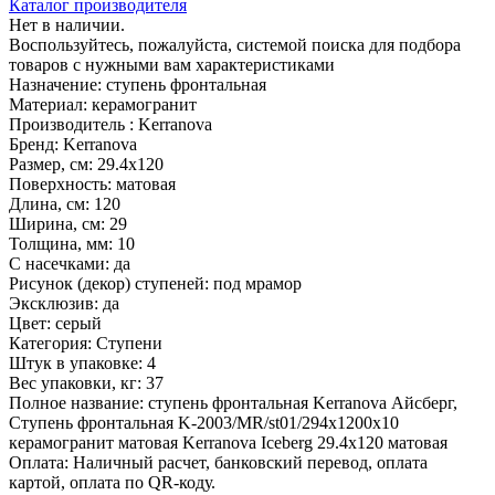
Каталог производителя
Нет в наличии.
Воспользуйтесь, пожалуйста, системой поиска для подбора
товаров с нужными вам характеристиками
Назначение:
ступень фронтальная
Материал:
керамогранит
Производитель :
Kerranova
Бренд:
Kerranova
Размер, см:
29.4x120
Поверхность:
матовая
Длина, см:
120
Ширина, см:
29
Толщина, мм:
10
С насечками:
да
Рисунок (декор) ступеней:
под мрамор
Эксклюзив:
да
Цвет:
серый
Категория:
Ступени
Штук в упаковке:
4
Вес упаковки, кг:
37
Полное название:
ступень фронтальная Kerranova Айсберг,
Ступень фронтальная K-2003/MR/st01/294х1200x10
керамогранит матовая Kerranova Iceberg 29.4x120 матовая
Оплата:
Наличный расчет, банковский перевод, оплата
картой, оплата по QR-коду.