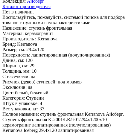
Коллекция:
Айсберг
Каталог производителя
Нет в наличии.
Воспользуйтесь, пожалуйста, системой поиска для подбора
товаров с нужными вам характеристиками
Назначение:
ступень фронтальная
Материал:
керамогранит
Производитель :
Kerranova
Бренд:
Kerranova
Размер, см:
29.4x120
Поверхность:
лаппатированная (полуполированная)
Длина, см:
120
Ширина, см:
29
Толщина, мм:
10
С насечками:
да
Рисунок (декор) ступеней:
под мрамор
Эксклюзив:
да
Цвет:
белый, бежевый
Категория:
Ступени
Штук в упаковке:
4
Вес упаковки, кг:
37
Полное название:
ступень фронтальная Kerranova Айсберг,
Ступень фронтальная K-2001/LR/st01/294х1200x10
керамогранит лаппатированная (полуполированная)
Kerranova Iceberg 29.4x120 лаппатированная