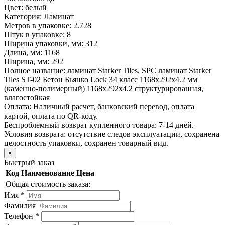
Цвет:
белый
Категория:
Ламинат
Метров в упаковке:
2.728
Штук в упаковке:
8
Ширина упаковки, мм:
312
Длина, мм:
1168
Ширина, мм:
292
Полное название:
ламинат Starker Tiles, SPC ламинат Starker
Tiles ST-02 Бетон Бьянко Lock 34 класс 1168х292х4.2 мм
(каменно-полимерный) 1168х292х4.2 структурированная,
влагостойкая
Оплата:
Наличный расчет, банковский перевод, оплата
картой, оплата по QR-коду.
Беспроблемный возврат купленного товара:
7-14 дней.
Условия возврата: отсутствие следов эксплуатации, сохранена
целостность упаковки, сохранен товарный вид.
×
Быстрый заказ
Код
Наименование
Цена
Общая стоимость заказа:
Имя
*
Фамилия
Телефон
*