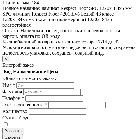
Ширина, мм:
184
Полное название:
ламинат Respect Floor SPC 1220х184х5 мм,
SPC ламинат Respect Floor 4201 Дуб Белый 43 класс
1220х184х5 мм (каменно-полимерный) 1220х184х5
влагостойкая
Оплата:
Наличный расчет, банковский перевод, оплата
картой, оплата по QR-коду.
Беспроблемный возврат купленного товара:
7-14 дней.
Условия возврата: отсутствие следов эксплуатации, сохранена
целостность упаковки, сохранен товарный вид.
×
Быстрый заказ
Код
Наименование
Цена
Общая стоимость заказа:
Имя
*
Фамилия
Телефон
*
Электронная почта
*
Количество
Сумма
Заказать
Закрыть