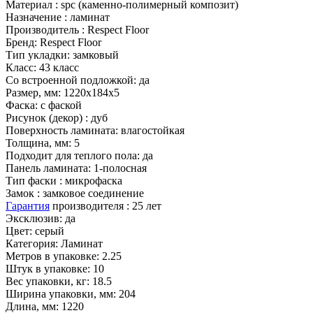
Материал :
spc (каменно-полимерный композит)
Назначение :
ламинат
Производитель :
Respect Floor
Бренд:
Respect Floor
Тип укладки:
замковый
Класс:
43 класс
Со встроенной подложкой:
да
Размер, мм:
1220х184х5
Фаска:
с фаской
Рисунок (декор) :
дуб
Поверхность ламината:
влагостойкая
Толщина, мм:
5
Подходит для теплого пола:
да
Панель ламината:
1-полосная
Тип фаски :
микрофаска
Замок :
замковое соединение
Гарантия
производителя :
25 лет
Эксклюзив:
да
Цвет:
серый
Категория:
Ламинат
Метров в упаковке:
2.25
Штук в упаковке:
10
Вес упаковки, кг:
18.5
Ширина упаковки, мм:
204
Длина, мм:
1220