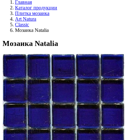
Главная
Каталог продукции
Плитка мозаика
Art Natura
Classic
Мозаика Natalia
Мозаика Natalia