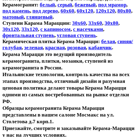
Керамогранит:
белый
,
серый
,
бежевый
,
под мрамор
,
под камень
,
под дерево
,
60х60
,
60х120
,
120х120
,
80х80
,
матовый
,
глянцевый
.
Ступени Карама Марацции:
30х60
,
33х60
,
30х80
,
30х120
,
33х120
,
с капиносом
,
с насечками
,
фронтальная ступень
,
угловая ступень
.
Керамическая плитка Керама Марацци:
белая
,
синяя/
голубая
,
зеленая
,
красная
,
розовая
,
кабанчик
.
Керама Марацци это ведущий производитель
керамогранита, плитки, мозаики, ступеней из
керамогранита в России.
Итальянские технологии, контроль качества на всех
этапах производства, отличный дизайн и разумная
ценовая политика делают товары Керама Марацци
одними из самых востребованных на рынке отделки
РФ.
Образцы керамогранита Керама Марацци
представлены в нашем салоне Мосмакс на ул.
Столетова д.7 корп.1.
Приезжайте, смотрите и заказывайте Керама-Марацци
у нас на лучших условиях.