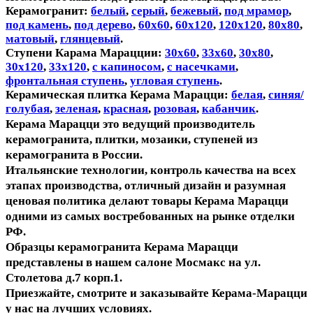
Керамогранит:
белый
,
серый
,
бежевый
,
под мрамор
,
под камень
,
под дерево
,
60х60
,
60х120
,
120х120
,
80х80
,
матовый
,
глянцевый
.
Ступени Карама Марацции:
30х60
,
33х60
,
30х80
,
30х120
,
33х120
,
с капиносом
,
с насечками
,
фронтальная ступень
,
угловая ступень
.
Керамическая плитка Керама Марацци:
белая
,
синяя/
голубая
,
зеленая
,
красная
,
розовая
,
кабанчик
.
Керама Марацци это ведущий производитель
керамогранита, плитки, мозаики, ступеней из
керамогранита в России.
Итальянские технологии, контроль качества на всех
этапах производства, отличный дизайн и разумная
ценовая политика делают товары Керама Марацци
одними из самых востребованных на рынке отделки
РФ.
Образцы керамогранита Керама Марацци
представлены в нашем салоне Мосмакс на ул.
Столетова д.7 корп.1.
Приезжайте, смотрите и заказывайте Керама-Марацци
у нас на лучших условиях.