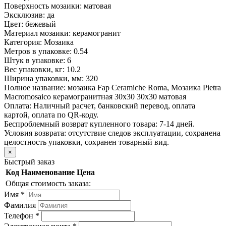
Поверхность мозаики:
матовая
Эксклюзив:
да
Цвет:
бежевый
Материал мозаики:
керамогранит
Категория:
Мозаика
Метров в упаковке:
0.54
Штук в упаковке:
6
Вес упаковки, кг:
10.2
Ширина упаковки, мм:
320
Полное название:
мозаика Fap Ceramiche Roma, Мозаика Pietra
Macromosaico керамогранитная 30х30 30х30 матовая
Оплата:
Наличный расчет, банковский перевод, оплата
картой, оплата по QR-коду.
Беспроблемный возврат купленного товара:
7-14 дней.
Условия возврата: отсутствие следов эксплуатации, сохранена
целостность упаковки, сохранен товарный вид.
×
Быстрый заказ
Код
Наименование
Цена
Общая стоимость заказа:
Имя
*
Фамилия
Телефон
*