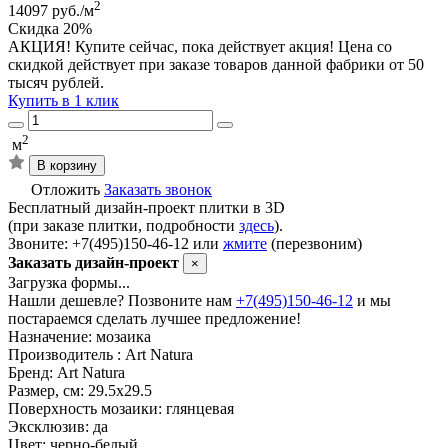
2
14097 руб./м
Скидка 20%
АКЦИЯ! Купите сейчас, пока действует акция! Цена со
скидкой действует при заказе товаров данной фабрики от 50
тысяч рублей.
Купить в 1 клик
2
м
В корзину
Отложить
Заказать звонок
Бесплатный дизайн-проект плитки в 3D
(при заказе плитки, подробности
здесь
).
Звоните: +7(495)150-46-12 или
жмите
(перезвоним)
Заказать дизайн-проект
×
Загрузка формы...
Нашли дешевле? Позвоните нам
+7(495)150-46-12
и мы
постараемся сделать лучшее предложение!
Назначение:
мозаика
Производитель :
Art Natura
Бренд:
Art Natura
Размер, см:
29.5х29.5
Поверхность мозаики:
глянцевая
Эксклюзив:
да
Цвет:
черно-белый