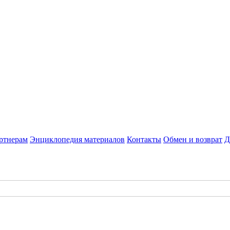
ртнерам
Энциклопедия материалов
Контакты
Обмен и возврат
Д