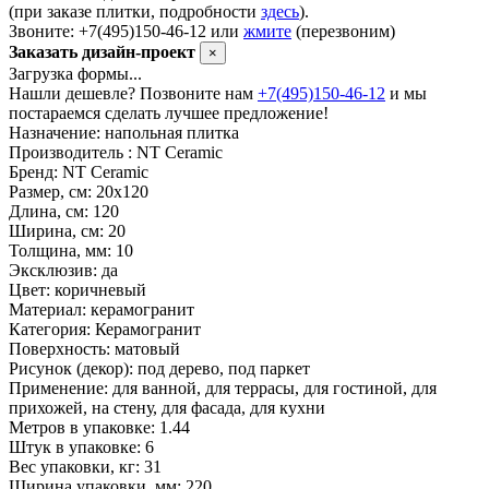
(при заказе плитки, подробности
здесь
).
Звоните: +7(495)150-46-12 или
жмите
(перезвоним)
Заказать дизайн-проект
×
Загрузка формы...
Нашли дешевле? Позвоните нам
+7(495)150-46-12
и мы
постараемся сделать лучшее предложение!
Назначение:
напольная плитка
Производитель :
NT Ceramic
Бренд:
NT Ceramic
Размер, см:
20х120
Длина, см:
120
Ширина, см:
20
Толщина, мм:
10
Эксклюзив:
да
Цвет:
коричневый
Материал:
керамогранит
Категория:
Керамогранит
Поверхность:
матовый
Рисунок (декор):
под дерево, под паркет
Применение:
для ванной, для террасы, для гостиной, для
прихожей, на стену, для фасада, для кухни
Метров в упаковке:
1.44
Штук в упаковке:
6
Вес упаковки, кг:
31
Ширина упаковки, мм:
220