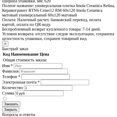
Ширина упаковки, мм:
620
Полное название:
универсальная плитка Imola Ceramica Retina,
Керамогранит RTN6 Cener12 RM 60x120 Imola Ceramica
матовый универсальный 60х120 матовый
Оплата:
Наличный расчет, банковский перевод, оплата
картой, оплата по QR-коду.
Беспроблемный возврат купленного товара:
7-14 дней.
Условия возврата: отсутствие следов эксплуатации, сохранена
целостность упаковки, сохранен товарный вид.
×
Быстрый заказ
Код
Наименование
Цена
Общая стоимость заказа:
Имя
*
Фамилия
Телефон
*
Электронная почта
*
Количество
Сумма
Заказать
Закрыть
Вопросы и ответы