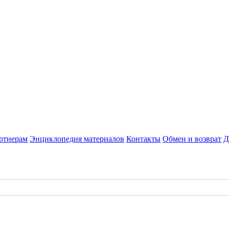
ртнерам
Энциклопедия материалов
Контакты
Обмен и возврат
Д