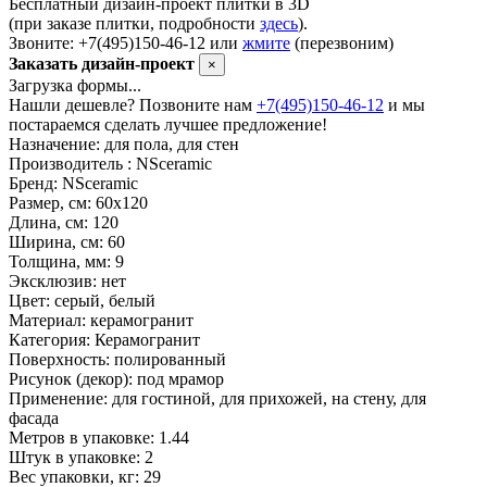
Бесплатный дизайн-проект плитки в 3D
(при заказе плитки, подробности
здесь
).
Звоните: +7(495)150-46-12 или
жмите
(перезвоним)
Заказать дизайн-проект
×
Загрузка формы...
Нашли дешевле? Позвоните нам
+7(495)150-46-12
и мы
постараемся сделать лучшее предложение!
Назначение:
для пола, для стен
Производитель :
NSceramic
Бренд:
NSceramic
Размер, см:
60х120
Длина, см:
120
Ширина, см:
60
Толщина, мм:
9
Эксклюзив:
нет
Цвет:
серый, белый
Материал:
керамогранит
Категория:
Керамогранит
Поверхность:
полированный
Рисунок (декор):
под мрамор
Применение:
для гостиной, для прихожей, на стену, для
фасада
Метров в упаковке:
1.44
Штук в упаковке:
2
Вес упаковки, кг:
29