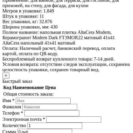
Применение:
для ванной, для террасы, для гостиной, для
прихожей, на стену, для фасада, для кухни
Метров в упаковке:
1.849
Штук в упаковке:
11
Вес упаковки, кг:
32.876
Ширина упаковки, мм:
430
Полное название:
напольная плитка AltaCera Modern,
Керамогранит Modern Dark FT3MOR22 матовый 41х41
AltaCera напольный 41х41 матовый
Оплата:
Наличный расчет, банковский перевод, оплата
картой, оплата по QR-коду.
Беспроблемный возврат купленного товара:
7-14 дней.
Условия возврата: отсутствие следов эксплуатации, сохранена
целостность упаковки, сохранен товарный вид.
×
Быстрый заказ
Код
Наименование
Цена
Общая стоимость заказа:
Имя
*
Фамилия
Телефон
*
Электронная почта
*
Количество
Сумма