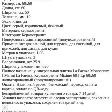
Размер, см:
60x60
Длина, см:
60
Ширина, см:
60
Толщина, мм:
10
Эксклюзив:
да
Цвет:
серый, коричневый, бежевый
Материал:
керамогранит
Категория:
Керамогранит
Поверхность:
лаппатированный (полуполированный)
Применение:
для ванной, для террасы, для гостиной, для
прихожей, для фасада, для кухни
Метров в упаковке:
1.08
Штук в упаковке:
3
Вес упаковки, кг:
25.91
Ширина упаковки, мм:
620
Полное название:
универсальная плитка La Faenza Monoceram
I Marmi La Faenza, Керамогранит Mixture 60T Lp 60x60
лаппатированный (полуполированный)
Оплата:
Наличный расчет, банковский перевод, оплата
картой, оплата по QR-коду.
Беспроблемный возврат купленного товара:
7-14 дней.
Условия возврата: отсутствие следов эксплуатации, сохранена
целостность упаковки, сохранен товарный вид.
×