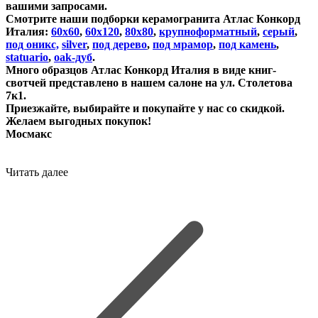
вашими запросами.
Смотрите наши подборки керамогранита Атлас Конкорд
Италия:
60х60
,
60х120
,
80х80
,
крупноформатный
,
серый
,
под оникс,
silver
,
под дерево
,
под мрамор
,
под камень
,
statuario
,
oak-дуб
.
Много образцов Атлас Конкорд Италия в виде книг-
свотчей представлено в нашем салоне на ул. Столетова
7к1.
Приезжайте, выбирайте и покупайте у нас со скидкой.
Желаем выгодных покупок!
Мосмакс
Читать далее