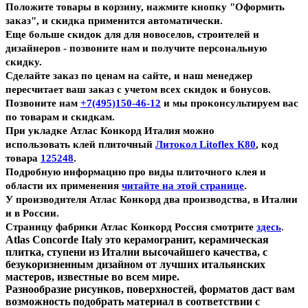
Положите товары в корзину, нажмите кнопку "Оформить
заказ", и скидка применится автоматически.
Еще больше скидок для для новоселов, строителей и
дизайнеров - позвоните нам и получите персональную
скидку.
Сделайте заказ по ценам на сайте, и наш менеджер
пересчитает ваш заказ с учетом всех скидок и бонусов.
Позвоните нам
+7(495)150-46-12
и мы проконсультируем вас
по товарам и скидкам.
При укладке Атлас Конкорд Италия можно
использовать клей плиточный
Литокол Litoflex К80
, код
товара
125248
.
Подробную информацию про виды плиточного клея и
области их применения
читайте на этой странице
.
У производителя Атлас Конкорд два производства, в Италии
и в России.
.
Страницу фабрики Атлас Конкорд Россия смотрите
здесь
Atlas Concorde Italy это керамогранит, керамическая
плитка, ступени из Италии высочайшего качества, с
безукоризненным дизайном от лучших итальянских
мастеров, известные во всем мире.
Разнообразие рисунков, поверхностей, форматов даст вам
возможность подобрать материал в соответствии с