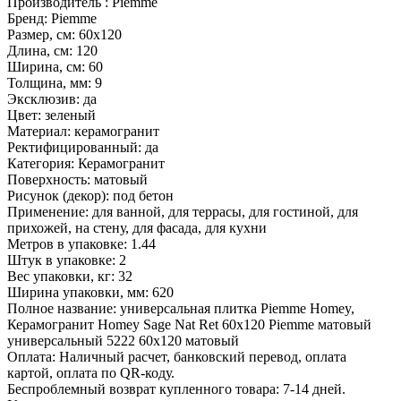
Производитель :
Piemme
Бренд:
Piemme
Размер, см:
60x120
Длина, см:
120
Ширина, см:
60
Толщина, мм:
9
Эксклюзив:
да
Цвет:
зеленый
Материал:
керамогранит
Ректифицированный:
да
Категория:
Керамогранит
Поверхность:
матовый
Рисунок (декор):
под бетон
Применение:
для ванной, для террасы, для гостиной, для
прихожей, на стену, для фасада, для кухни
Метров в упаковке:
1.44
Штук в упаковке:
2
Вес упаковки, кг:
32
Ширина упаковки, мм:
620
Полное название:
универсальная плитка Piemme Homey,
Керамогранит Homey Sage Nat Ret 60x120 Piemme матовый
универсальный 5222 60x120 матовый
Оплата:
Наличный расчет, банковский перевод, оплата
картой, оплата по QR-коду.
Беспроблемный возврат купленного товара:
7-14 дней.