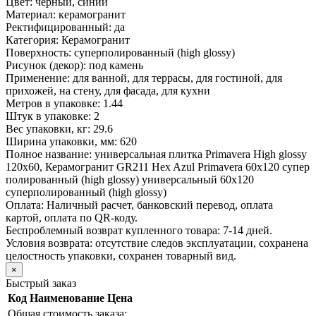
Цвет:
черный, синий
Материал:
керамогранит
Ректифицированный:
да
Категория:
Керамогранит
Поверхность:
суперполированный (high glossy)
Рисунок (декор):
под камень
Применение:
для ванной, для террасы, для гостиной, для
прихожей, на стену, для фасада, для кухни
Метров в упаковке:
1.44
Штук в упаковке:
2
Вес упаковки, кг:
29.6
Ширина упаковки, мм:
620
Полное название:
универсальная плитка Primavera High glossy
120х60, Керамогранит GR211 Hex Azul Primavera 60x120 супер
полированный (high glossy) универсальный 60x120
суперполированный (high glossy)
Оплата:
Наличный расчет, банковский перевод, оплата
картой, оплата по QR-коду.
Беспроблемный возврат купленного товара:
7-14 дней.
Условия возврата: отсутствие следов эксплуатации, сохранена
целостность упаковки, сохранен товарный вид.
×
Быстрый заказ
Код
Наименование
Цена
Общая стоимость заказа: