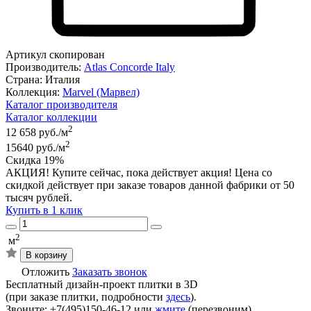
Артикул скопирован
Производитель:
Atlas Concorde Italy
Страна:
Италия
Коллекция:
Marvel (Марвел)
Каталог производителя
Каталог коллекции
2
12 658 руб./м
2
15640 руб./м
Скидка 19%
АКЦИЯ! Купите сейчас, пока действует акция! Цена со
скидкой действует при заказе товаров данной фабрики от 50
тысяч рублей.
Купить в 1 клик
2
м
В корзину
Отложить
Заказать звонок
Бесплатный дизайн-проект плитки в 3D
(при заказе плитки, подробности
здесь
).
Звоните: +7(495)150-46-12 или
жмите
(перезвоним)