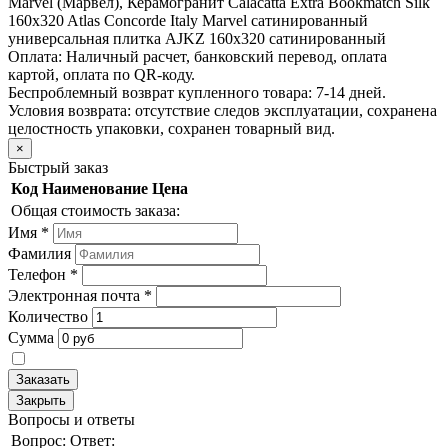
Marvel (Марвел), Керамогранит Calacatta Extra Bookmatch Silk
160x320 Atlas Concorde Italy Marvel сатинированный
универсальная плитка AJKZ 160x320 сатинированный
Оплата:
Наличный расчет, банковский перевод, оплата
картой, оплата по QR-коду.
Беспроблемный возврат купленного товара:
7-14 дней.
Условия возврата: отсутствие следов эксплуатации, сохранена
целостность упаковки, сохранен товарный вид.
×
Быстрый заказ
Код
Наименование
Цена
Общая стоимость заказа:
Имя
*
Фамилия
Телефон
*
Электронная почта
*
Количество
Сумма
Заказать
Закрыть
Вопросы и ответы
Вопрос:
Ответ: