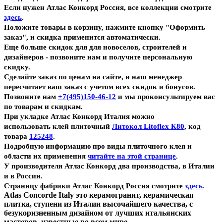
Если нужен Атлас Конкорд Россия, все коллекции смотрите
здесь
.
Положите товары в корзину, нажмите кнопку "Оформить
заказ", и скидка применится автоматически.
Еще больше скидок для для новоселов, строителей и
дизайнеров - позвоните нам и получите персональную
скидку.
Сделайте заказ по ценам на сайте, и наш менеджер
пересчитает ваш заказ с учетом всех скидок и бонусов.
Позвоните нам
+7(495)150-46-12
и мы проконсультируем вас
по товарам и скидкам.
При укладке Атлас Конкорд Италия можно
использовать клей плиточный
Литокол Litoflex К80
, код
товара
125248
.
Подробную информацию про виды плиточного клея и
области их применения
читайте на этой странице
.
У производителя Атлас Конкорд два производства, в Италии
и в России.
.
Страницу фабрики Атлас Конкорд Россия смотрите
здесь
Atlas Concorde Italy это керамогранит, керамическая
плитка, ступени из Италии высочайшего качества, с
безукоризненным дизайном от лучших итальянских
мастеров, известные во всем мире.