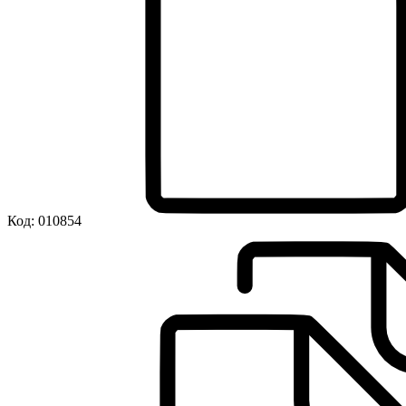
Код:
010854