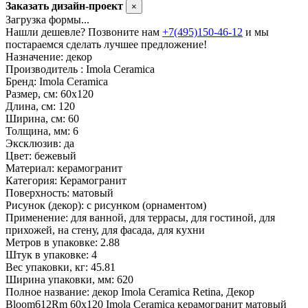
Заказать дизайн-проект
×
Загрузка формы...
Нашли дешевле? Позвоните нам
+7(495)150-46-12
и мы
постараемся сделать лучшее предложение!
Назначение:
декор
Производитель :
Imola Ceramica
Бренд:
Imola Ceramica
Размер, см:
60х120
Длина, см:
120
Ширина, см:
60
Толщина, мм:
6
Эксклюзив:
да
Цвет:
бежевый
Материал:
керамогранит
Категория:
Керамогранит
Поверхность:
матовый
Рисунок (декор):
с рисунком (орнаментом)
Применение:
для ванной, для террасы, для гостиной, для
прихожей, на стену, для фасада, для кухни
Метров в упаковке:
2.88
Штук в упаковке:
4
Вес упаковки, кг:
45.81
Ширина упаковки, мм:
620
Полное название:
декор Imola Ceramica Retina, Декор
Bloom612Rm 60х120 Imola Ceramica керамогранит матовый