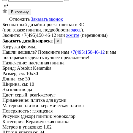
2
м
В корзину
Отложить
Заказать звонок
Бесплатный дизайн-проект плитки в 3D
(при заказе плитки, подробности
здесь
).
Звоните: +7(495)150-46-12 или
жмите
(перезвоним)
Заказать дизайн-проект
×
Загрузка формы...
Нашли дешевле? Позвоните нам
+7(495)150-46-12
и мы
постараемся сделать лучшее предложение!
Назначение:
настенная плитка
Бренд:
Absolut Keramika
Размер, см:
10х30
Длина, см:
30
Ширина, см:
10
Эксклюзив:
да
Цвет:
серый, pearl-жемчуг
Применение:
плитка для кухни
Материал плитки:
керамическая плитка
Поверхность :
глянцевая
Рисунок (декор) плитки:
моноколор
Категория:
Керамическая плитка
Метров в упаковке:
1.02
Штук в упаковке:
34