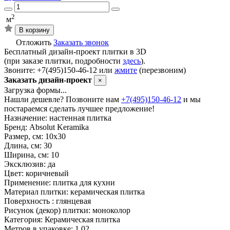
2
м
В корзину
Отложить
Заказать звонок
Бесплатный дизайн-проект плитки в 3D
(при заказе плитки, подробности
здесь
).
Звоните: +7(495)150-46-12 или
жмите
(перезвоним)
Заказать дизайн-проект
×
Загрузка формы...
Нашли дешевле? Позвоните нам
+7(495)150-46-12
и мы
постараемся сделать лучшее предложение!
Назначение:
настенная плитка
Бренд:
Absolut Keramika
Размер, см:
10х30
Длина, см:
30
Ширина, см:
10
Эксклюзив:
да
Цвет:
коричневый
Применение:
плитка для кухни
Материал плитки:
керамическая плитка
Поверхность :
глянцевая
Рисунок (декор) плитки:
моноколор
Категория:
Керамическая плитка
Метров в упаковке:
1.02