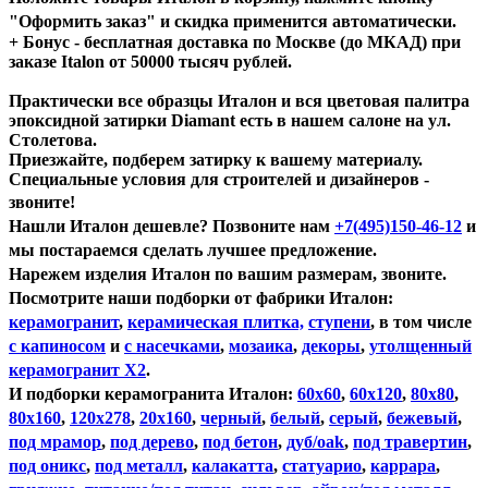
"Оформить заказ" и скидка применится
автоматически.
+ Бонус - бесплатная доставка по Москве (до МКАД) при
заказе Italon от 50000 тысяч рублей.
Практически все образцы Италон и вся цветовая палитра
эпоксидной затирки Diamant есть в нашем салоне на ул.
Столетова.
Приезжайте, подберем затирку к вашему материалу.
Специальные условия для строителей и дизайнеров -
звоните!
Нашли Италон дешевле?
Позвоните нам
+7(495)150-46-12
и
мы постараемся сделать лучшее предложение.
Нарежем изделия Италон по вашим размерам, звоните.
Посмотрите наши подборки от фабрики Италон:
керамогранит
,
керамическая плитка,
ступени
, в том числе
с капиносом
и
с насечками
,
мозаика
,
декоры
,
утолщенный
керамогранит Х2
.
И подборки керамогранита Италон:
60х60
,
60х120
,
80х80
,
80х160
,
120х278
,
20х160
,
черный
,
белый
,
серый
,
бежевый
,
под мрамор
,
под дерево
,
под бетон
,
дуб/oak
,
под травертин
,
под оникс
,
под металл
,
калакатта
,
статуарио
,
каррара
,