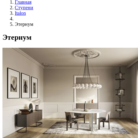
Главная
Ступени
Italon
Этернум
Этернум