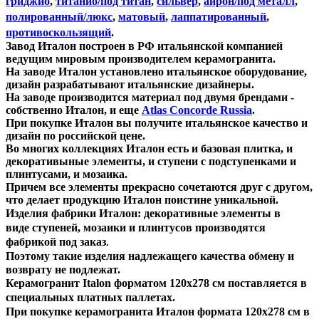
гриджио
,
титанио/под титан
,
сильвер
,
айрон/под металл
,
полированный/люкс
,
матовый
,
лаппатированный
,
противоскользящий
.
Завод Италон построен в РФ итальянской компанией
ведущим мировым производителем керамогранита.
На заводе Италон установлено итальянское оборудование,
дизайн разрабатывают итальянские дизайнеры.
На заводе производится материал под двумя брендами -
собственно Италон, и еще
Atlas Concorde Russia
.
При покупке Италон вы получите итальянское качество и
дизайн по российской цене.
Во многих коллекциях Италон есть и базовая плитка, и
декоративыные элементы, и ступени с подступенками и
плинтусами, и мозаика.
Причем все элементы прекрасно сочетаются друг с другом,
что делает продукцию Италон поистине уникальной.
Изделия фабрики Италон:
декоративные элементы
в
виде ступеней, мозаики и плинтусов производятся
фабрикой
под заказ
.
П
оэтому такие изделия надлежащего качества обмену и
возврату не подлежат.
Керамогранит Italon форматом 120х278 см поставляется в
специальных платных паллетах.
При покупке керамогранита Италон формата 120х278 см в