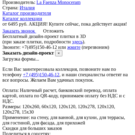
Производитель:
La Faenza Monoceram
Страна:
Италия
Каталог производителя
Каталог коллекции
от 6495 руб.
АКЦИЯ! Купите сейчас, пока действует акция!
Заказать звонок
Отложить
Бесплатный дизайн-проект плитки в 3D
(при заказе плитки, подробности
здесь
).
Звоните: +7(495)150-46-12 или
жмите
(перезвоним)
Заказать дизайн-проект
×
Загрузка формы...
Если Вас заинтересовала коллекция, позвоните нам по
телефону
+7 (495)150-46-12
, и наши специалисты ответят на
все вопросы. Желаем Вам удачных покупок.
Оплата:
Наличный расчет, банковский перевод, оплата
картой, оплата по QR-коду, принимаем оплату без НДС и с
НДС.
Размеры:
120х260, 60x120, 120x120, 120х278, 120х120,
120x278, 15х30
Применение:
на стену, для ванной, для кухни, для террасы,
для гостиной, для фасада, для прихожей
Скидки для больших заказов
Поделиться в соцсетях: